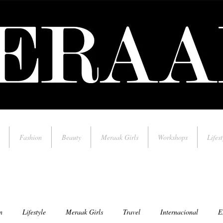
Fashion
Beauty
Meraak Girls
Workshops
Lifest
n
Lifestyle
Meraak Girls
Travel
Internacional
E