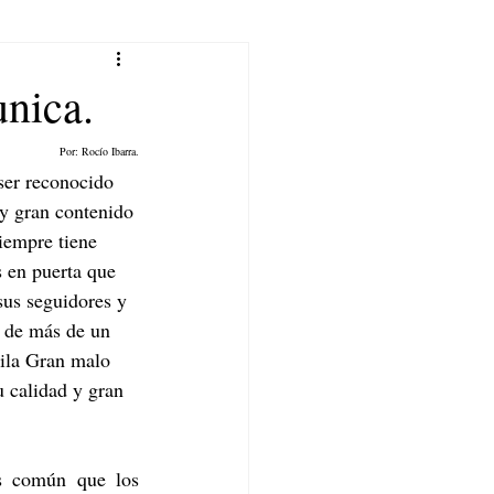
unica.
Por: Rocío Ibarra.
er reconocido 
y gran contenido 
iempre tiene 
s en puerta que 
sus seguidores y 
s de más de un 
uila Gran malo 
 calidad y gran 
 común que los 