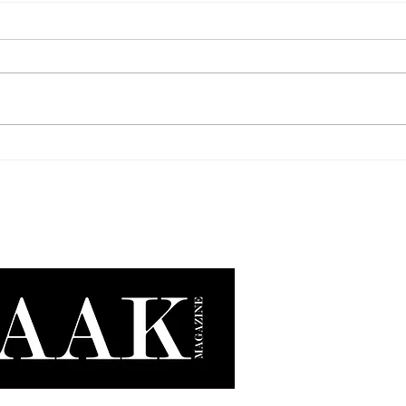
Oatly x Nespresso: Disfruta tu
Nothi
iced coffee de manera única.
una n
su ec