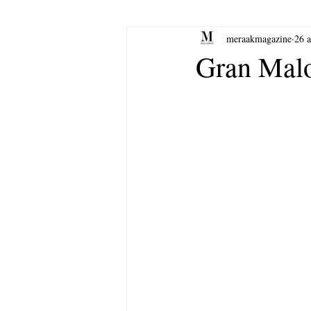
meraakmagazine
26 
yoga
Música.
Arte
Gran Malo