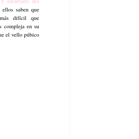
 y rasurado del 
, ellos saben que 
ás difícil que 
s compleja en su 
e el vello púbico 