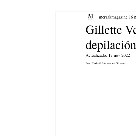
meraakmagazine
16 
yoga
Música.
Arte
Gillette V
depilación
Actualizado:
17 nov 2022
Por: Emireth Hernández Olivares.