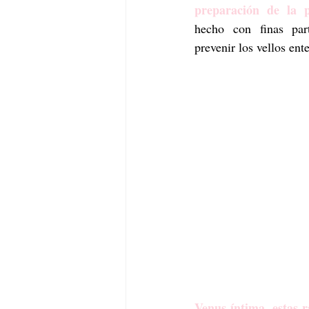
preparación de la p
hecho con finas part
prevenir los vellos ent
Venus íntima, estas r