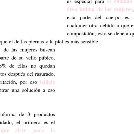
el cuidado
es especial para 
área íntima de las mujeres
esta parte del cuerpo es m
cualquier otra debido a que e
composición, esto se debe a qu
ue el de las piernas y la piel es más sensible.
de las mujeres buscan 
arte de su vello púbico, 
8% de ellas no quedan 
itos después del rasurado, 
 Gillete 
ritación, por eso
trar una solución a eso 
onforma de 3 productos 
esenciales para el cuidado, el primero es el 
 que sirve para la 