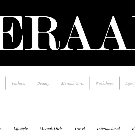
Fashion
Beauty
Meraak Girls
Workshops
Lifest
n
Lifestyle
Meraak Girls
Travel
Internacional
E