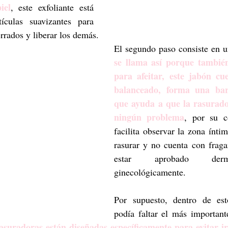
iel
, este exfoliante está 
ículas suavizantes para 
errados y liberar los demás.
El segundo paso consiste en u
se llama así porque también
para afeitar, este jabón c
balanceado, forma una barr
que ayuda a que la rasurador
ningún problema
, por su co
facilita observar la zona ínti
rasurar y no cuenta con fraga
estar aprobado derm
ginecológicamente. 
Por supuesto, dentro de est
podía faltar el más important
asuradoras están diseñadas específicamente para evitar irr