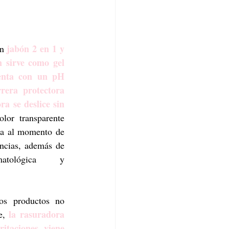
jabón 2 en 1 y 
n 
 sirve como gel 
uenta con un pH 
era protectora 
a se deslice sin 
lor transparente 
ma al momento de 
ncias, además de 
atológica y 
os productos no 
la rasuradora 
e, 
itaciones, viene 