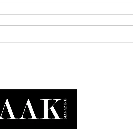
Just Cavalli x KIKO Milano: el
Todo 
glamour italiano se vuelve
skinc
salvaje este verano.
Bade