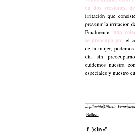
en dos versiones, de
irritación que consis
prevenir la irritación d
una cole
Finalmente, 
se preocupa por 
el c
de la mujer, podemos 
día sin preocuparno
cuidemos nuestra zon
especiales y nuestro c
depilación
Gillette Venus
dep
Belleza