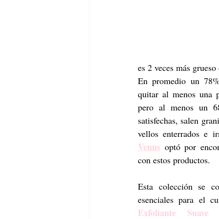
es 2 veces más grueso q
En promedio un 78% 
quitar al menos una p
pero al menos un 6
satisfechas, salen gran
vellos enterrados e ir
Venus
 optó por encon
con estos productos.
Esta colección se c
Exfoliante Suave