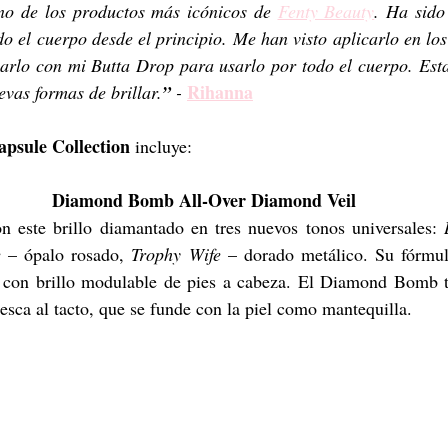
 de los productos más icónicos de 
Fenty Beauty
. Ha sido
do el cuerpo desde el principio. Me han visto aplicarlo en los
larlo con mi Butta Drop para usarlo por todo el cuerpo. Esta
Rihanna
evas formas de brillar.
” 
-
sule Collection 
incluye:
Diamond Bomb All-Over Diamond Veil
n este brillo diamantado en tres nuevos tonos universales: 
e
– ópalo rosado, 
Trophy Wife
– dorado metálico. Su fórmula
con brillo modulable de pies a cabeza. El Diamond Bomb t
resca al tacto, que se funde con la piel como mantequilla. 