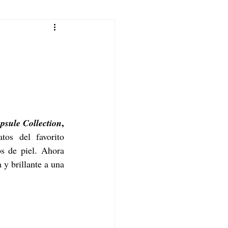
, 
sule Collection
presentando nuevos tonos deslumbrantes e inspirados en diamantes, en formatos del favorito 
s de piel. Ahora 
 y brillante a una 