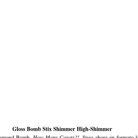
Gloss Bomb Stix Shimmer High-Shimmer 
Diamond Bomb, 
How Many Carats?!
, llega ahora en formato la