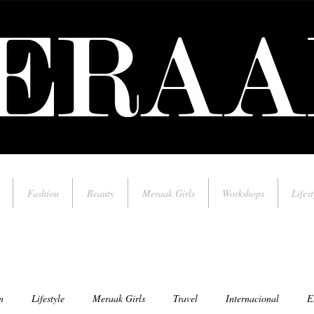
Fashion
Beauty
Meraak Girls
Workshops
Lifest
n
Lifestyle
Meraak Girls
Travel
Internacional
E