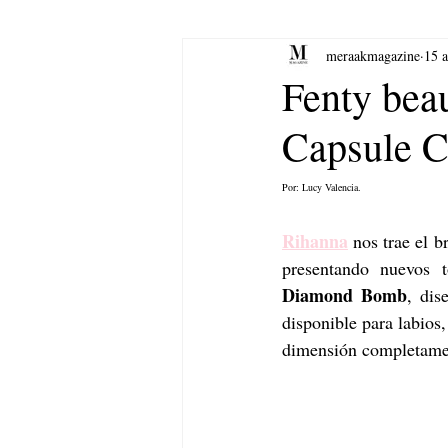
meraakmagazine
15 
yoga
Música.
Arte
Fenty bea
Capsule C
Por: Lucy Valencia.
Rihanna
 nos trae el 
Diamond Bomb
, dis
disponible para labios, 
dimensión completame