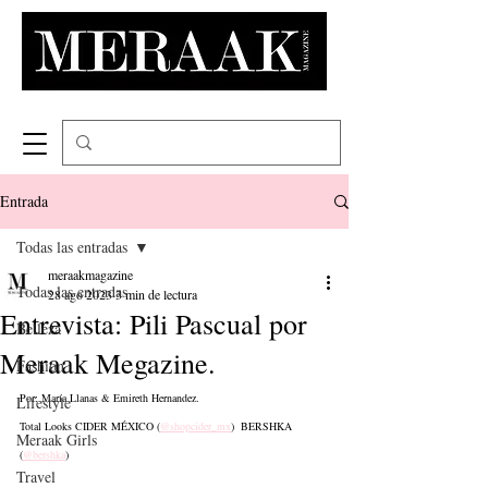
Entrada
Todas las entradas
meraakmagazine
Todas las entradas
28 ago 2023
3 min de lectura
Entrevista: Pili Pascual por
Belleza
Meraak Megazine.
Fashion
Por: María Llanas & Emireth Hernandez.
Lifestyle
Total Looks CIDER MÉXICO (
@shopcider_mx
)  BERSHKA 
Meraak Girls
(
@bershka
)
Travel