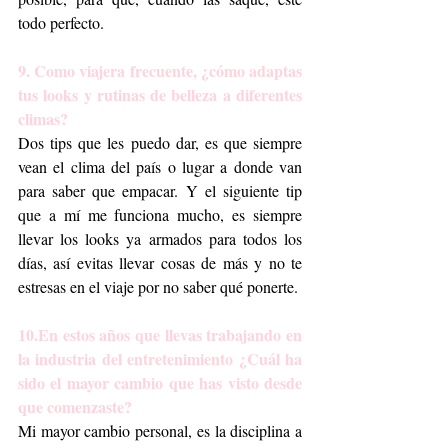
todo perfecto.  
9. Como viajera frecuente, ¿cómo adaptas 
tus looks y rutinas de belleza a diferentes 
climas?
Dos tips que les puedo dar, es que siempre 
vean el clima del país o lugar a donde van 
para saber que empacar. Y el siguiente tip 
que a mí me funciona mucho, es siempre 
llevar los looks ya armados para todos los 
días, así evitas llevar cosas de más y no te 
estresas en el viaje por no saber qué ponerte. 
10.En estos años que llevas trabajando en 
la industria del entretenimiento ¿Cuál ha 
sido el mayor cambio que has visto desde 
que comenzaste?
Mi mayor cambio personal, es la disciplina a 