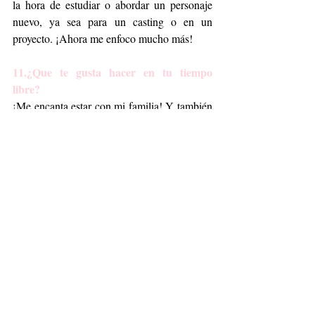
la hora de estudiar o abordar un personaje 
nuevo, ya sea para un casting o en un 
proyecto. ¡Ahora me enfoco mucho más! 
11.¿Que te gusta hacer en tu tiempo 
libre?
¡Me encanta estar con mi familia! Y también 
me gusta cocinar. 