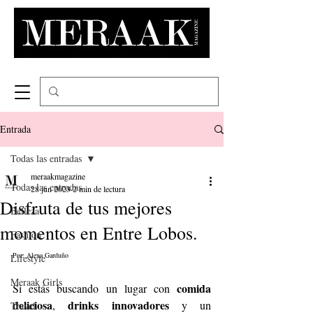
Entrada
Todas las entradas
meraakmagazine
Todas las entradas
28 jun 2023
2 min de lectura
Disfruta de tus mejores
Belleza
momentos en Entre Lobos.
Fashion
Por: Alexa Garduño
Lifestyle
Meraak Girls
comida 
Si estás buscando un lugar con 
deliciosa
drinks innovadores
, 
 y un 
Travel