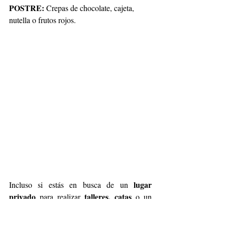
POSTRE:
 Crepas de chocolate, cajeta, 
nutella o frutos rojos.
 lugar 
Incluso si estás en busca de un
privado 
talleres, catas
para realizar 
 o un 
evento con música, DJ, alimentos
, los 
mejores tragos
mejor ambiente
 y el 
 de la 