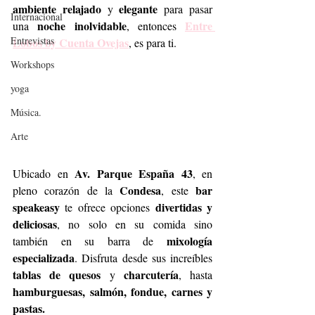
ambiente relajado
elegante
 y 
 para pasar 
Internacional
noche inolvidable
Entre 
una 
, entonces 
Entrevistas
Lobos by Cuenta Ovejas
, es para ti.
Workshops
yoga
Música.
Arte
Av. Parque España 43
Ubicado en 
, en 
Condesa
bar 
pleno corazón de la 
, este 
speakeasy
divertidas y 
 te ofrece opciones 
deliciosas
, no solo en su comida sino 
mixología 
también en su barra de 
especializada
. Disfruta desde sus increíbles 
tablas de quesos
charcutería
 y 
, hasta 
hamburguesas, salmón, fondue, carnes y 
pastas.