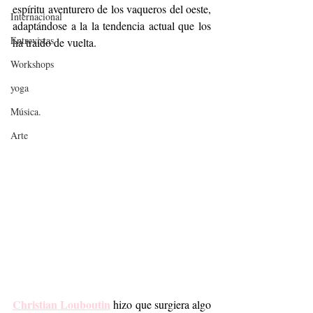
espíritu aventurero de los vaqueros del oeste, 
Internacional
adaptándose a la la tendencia actual que los 
Entrevistas
ha traído de vuelta. 
Workshops
yoga
Música.
Arte
Christian Louboutin
 hizo que surgiera algo 