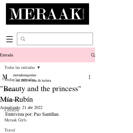
Entrada
Todas las entradas
meraakmagazine
Todas las entradas
1 oct 2021
6 min de lectura
"Beauty and the princess"
Belleza
Mía Rubín
Fashion
Actualizado:
21 abr 2022
Lifestyle
Entrevista por: Pao Santillan.
Meraak Girls
Travel