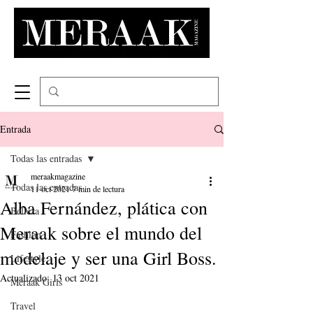
Entrada
Todas las entradas
meraakmagazine
Todas las entradas
11 oct 2021
7 min de lectura
Alba Fernández, plática con
Belleza
Meraak sobre el mundo del
Fashion
modelaje y ser una Girl Boss.
Lifestyle
Actualizado:
13 oct 2021
Meraak Girls
Travel