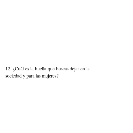
12. ¿Cuál es la huella que buscas dejar en la 
sociedad y para las mujeres?
Pues me gustaría ser un ejemplo a seguir en 
cuando a celebración de lo que las mujeres 
somos. Tanto por nuestro físico o belleza 
como por nuestra inteligencia y ganas de 
llevar a cabo proyectos. Me gustaría ayudar e 
inspirar a todas aquellas mujeres que en 
algún momento no se sientan bien con ellas 
mismas, o que quieran ser emprendedoras y 