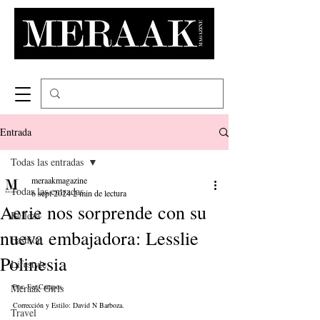
Entrada
Todas las entradas
meraakmagazine
Todas las entradas
6 sept 2024
2 min de lectura
Aerie nos sorprende con su
Belleza
nueva embajadora: Lesslie
Fashion
Polinesia
Lifestyle
Meraak Girls
Por: Fer Campos. 
Corrección y Estilo: David N Barboza. 
Travel