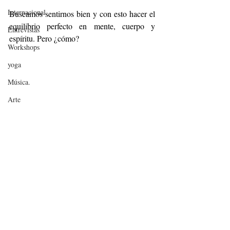
Internacional
Buscamos sentirnos bien y con esto hacer el 
equilibrio perfecto en mente, cuerpo y 
Entrevistas
espíritu. Pero ¿cómo?
Workshops
yoga
Música.
Arte