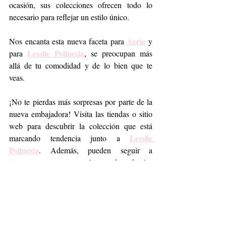
ocasión, sus colecciones ofrecen todo lo 
necesario para reflejar un estilo único.
Aerie
Nos encanta esta nueva faceta para 
 y 
Lesslie Polinesia
para 
, se preocupan más 
allá de tu comodidad y de lo bien que te 
veas.
¡No te pierdas más sorpresas por parte de la 
nueva embajadora! Visita las tiendas o sitio 
web para descubrir la colección que está 
Lesslie 
marcando tendencia junto a 
Polinesia
. Además, pueden seguir a 
@aerie_mx
 para estar al tanto de todas las 
novedades.
fashion
American Eagle
aerie
bienestar
Lesslie Polinesia
Fashion
Lifestyle