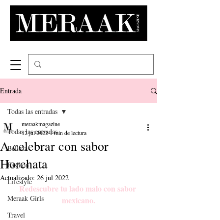
Entrada
Todas las entradas
meraakmagazine
Todas las entradas
12 jul 2022
1 min de lectura
A celebrar con sabor
Belleza
Horchata
Fashion
Actualizado:
26 jul 2022
Lifestyle
Redescubre tu lado malo con sabor 
Meraak Girls
mexicano.
Travel