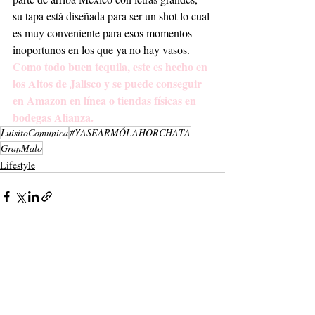
su tapa está diseñada para ser un shot lo cual 
es muy conveniente para esos momentos 
inoportunos en los que ya no hay vasos. 
Como todo buen tequila, este es hecho en 
los Altos de Jalisco y se puede conseguir 
en Amazon en línea o tiendas físicas en 
bodegas Alianza. 
LuisitoComunica
#YASEARMÓLAHORCHATA
GranMalo
Lifestyle
Entradas recientes
Ver todo