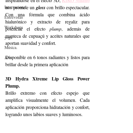
KIKO
Milano
Inspirándose en el efecto 3D, 
Internacional
nos promete un 
gloss
 con brillo espectacular. 
Con una fórmula que combina ácido 
Entrevistas
hialurónico y extracto de regaliz para 
Workshops
potenciar el efecto 
plump
, además de 
manteca de cupuaçú y aceites naturales que 
yoga
aportan suavidad y confort. 
Música.
Disponible en 6 tonos radiantes y listos para 
Arte
brillar desde la primera aplicación
3D Hydra Xtreme Lip Gloss Power 
Plump. 
Brillo extremo con efecto espejo que 
amplifica visualmente el volumen. Cada 
aplicación proporciona hidratación y confort, 
logrando unos labios suaves y luminosos. 