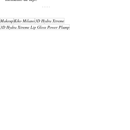
Makeup
Kiko Milano
3D Hydra Xtreme
3D Hydra Xtreme Lip Gloss Power Plump
3D Hydra Lip Stylo
Secret Lip Oil Core Stick
Belleza
Entradas recientes
Ver todo