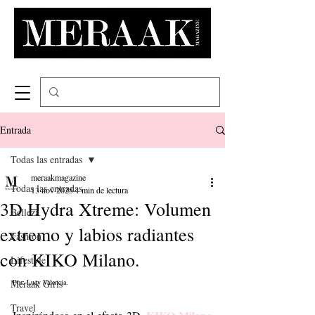
Entrada
Todas las entradas
meraakmagazine
Todas las entradas
13 nov 2025
1 min de lectura
3D Hydra Xtreme: Volumen
Belleza
extremo y labios radiantes
Fashion
con KIKO Milano.
Lifestyle
Meraak Girls
Por: Lucy Valencia. 
Travel