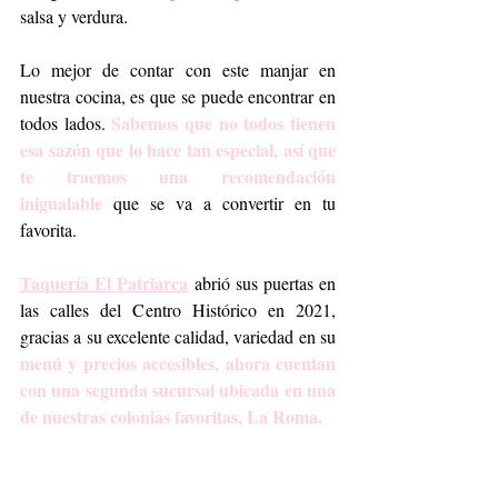
salsa y verdura. 
Lo mejor de contar con este manjar en 
nuestra cocina, es que se puede encontrar en 
Sabemos que no todos tienen 
todos lados. 
esa sazón que lo hace tan especial, así que 
te traemos una recomendación 
inigualable
 que se va a convertir en tu 
favorita.
Taquería El Patriarca
 abrió sus puertas en 
las calles del Centro Histórico en 2021, 
gracias a su excelente calidad, variedad en su 
menú y precios accesibles, ahora cuentan 
con una segunda sucursal ubicada en una 
de nuestras colonias favoritas, La Roma.