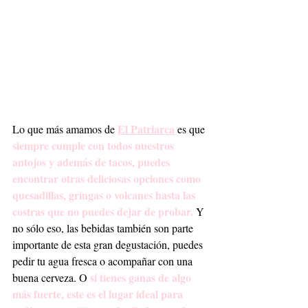
El Patriarca
Lo que más amamos de 
 es que 
siempre cumple con todos nuestros 
antojos y además de tacos, puedes 
encontrar otras deliciosas opciones como 
quesadillas, gringas o volcanes hasta las 
costras que no puedes dejar de probar.
 Y 
no sólo eso, las bebidas también son parte 
importante de esta gran degustación, puedes 
pedir tu agua fresca o acompañar con una 
si tienes ganas de algo 
buena cerveza. O 
más fuerte, este es el lugar ideal para 