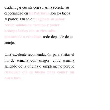
Cada lugar cuenta con su arma secreta, su 
El Patriarca
especialidad en 
 son los tacos 
magínate su sabor 
al pastor. Tan solo i
recién salidos del trompo y poder 
acompañarlos con su rica salsa, 
guacamole o cebollitas,
 todo depende de tu 
antojo. 
Una excelente recomendación para visitar el 
fin de semana con amigos, entre semana 
saliendo de la oficina o simplemente porque 
cualquier día es bueno para comer un 
buen taco.