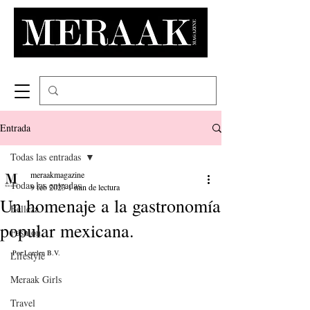
Entrada
Todas las entradas
meraakmagazine
Todas las entradas
9 feb 2023
1 min de lectura
Un homenaje a la gastronomía
Belleza
popular mexicana.
Fashion
Por:Lorelen B.V.
Lifestyle
Meraak Girls
Travel