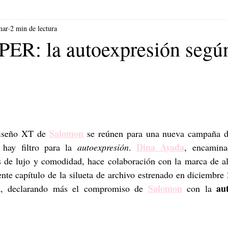
mar
2 min de lectura
R: la autoexpresión segú
Salomon
diseño XT de 
 se reúnen para una nueva campaña di
Dina Ayada
 hay filtro para la 
autoexpresión
. 
s de lujo y comodidad, hace colaboración con la marca de al
nte capítulo de la silueta de archivo estrenado en diciembre 
R
Salomon
au
, declarando más el compromiso de 
 con la 