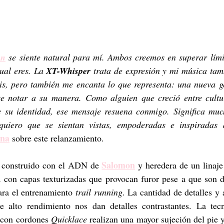
on
 se siente natural para mí. Ambos creemos en superar límit
ual eres. La 
XT-Whisper
 trata de expresión y mi música tam
is, pero también me encanta lo que representa: una nueva ge
e notar a su manera. Como alguien que creció entre cultur
 su identidad, ese mensaje resuena conmigo. Significa muc
quiero que se sientan vistas, empoderadas e inspiradas a
ina
 sobre este relanzamiento.
Salomon
 construido con el ADN de 
a con capas texturizadas que provocan furor pese a que son d
ara el entrenamiento 
trail running
. La cantidad de detalles y 
con cordones 
Quicklace
 realizan una mayor sujeción del pie y