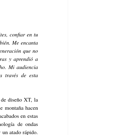
es, confiar en tu 
bién. Me encanta 
neración que no 
as y aprendió a 
ho. Mi audiencia 
 través de esta 
 y heredera de un linaje de diseño XT, la 
e montaña hacen 
acabados en estas 
 de alto rendimiento nos dan detalles contrastantes. La tecnología de ondas 
 un atado rápido. 