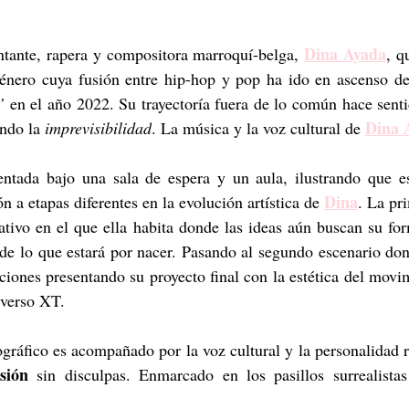
Dina Ayada
tante, rapera y compositora marroquí-belga, 
, q
énero cuya fusión entre hip-hop y pop ha ido en ascenso de
”
 en el año 2022. Su trayectoría fuera de lo común hace senti
Dina 
ndo la 
imprevisibilidad
. La música y la voz cultural de 
entada bajo una sala de espera y un aula, ilustrando que est
Dina
n a etapas diferentes en la evolución artística de 
. La pr
ativo en el que ella habita donde las ideas aún buscan su fo
de lo que estará por nacer. Pasando al segundo escenario don
ciones presentando su proyecto final con la estética del movi
iverso XT.
ráfico es acompañado por la voz cultural y la personalidad r
ión
 sin disculpas. Enmarcado en los pasillos surrealista