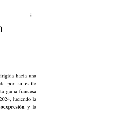
n
rigida hacia una 
, encaminada por su estilo 
ta gama francesa 
2024, luciendo la 
toexpresión
 y la 