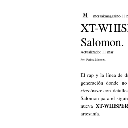
meraakmagazine
11 
yoga
Música.
Arte
XT-WHISPE
Salomon.
Actualizado:
11 mar
Por: Fatima Meneses. 
El rap y la línea de 
generación donde no
streetwear
 con detalle
Salomon para el siguie
XT-WHISPE
nueva 
artesanía.