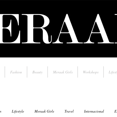
Fashion
Beauty
Meraak Girls
Workshops
Lifest
n
Lifestyle
Meraak Girls
Travel
Internacional
E