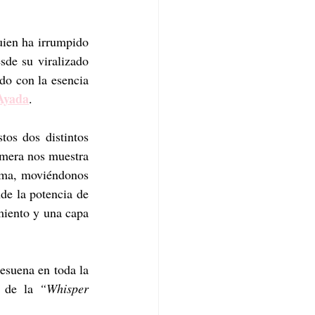
uien ha irrumpido 
sde su viralizado 
do con la esencia 
Ayada
.
os dos distintos 
imera nos muestra 
rma, moviéndonos 
de la potencia de 
miento y una capa 
esuena en toda la 
s de la 
“Whisper 