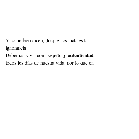
Y como bien dicen, ¡lo que nos mata es la 
ignorancia!
respeto y autenticidad 
Debemos vivir con 
todos los días de nuestra vida, por lo que en 
Cider
diseños y 
 siempre podrás encontrar 
cortes
adapten a tu form
 que se 
a de ver el 
Tu atuendo es tu segunda piel
mundo. 
, así 
que abrázalo fuerte.
Cider
¡Tú eliges tu estilo, 
 tu look!
Cider
Recuerda checar las redes de 
 para 
 mejores outfits
poder armar tus
.
cdmx
moda
cider
LGBTQ+
Outfits
Diversidad
Fashion