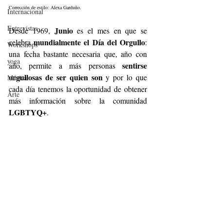
Corrección de estilo: Alexa Garduño.
Internacional
Entrevistas
Junio
Desde 1969, 
 es el mes en que se 
 mundialmente el Día del Orgullo
celebra
: 
Workshops
una fecha bastante necesaria que, año con 
yoga
 sentirse 
año, permite a más personas
orgullosas de ser quien son
 y por lo que 
Música.
cada día tenemos la oportunidad de obtener 
Arte
más información sobre la comunidad 
LGBTYQ+
.