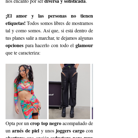
diversa y sofisticada
nos encantó por ser 
.
¡El amor y las personas no tienen 
etiquetas!
 Todos somos libres de mostrarnos 
tal y como somos. Así que, si está dentro de 
tus planes salir a marchar, te dejamos algunas 
opciones
glamour
 para hacerlo con todo el 
que te caracteriza:
crop top negro
Opta por un 
 acompañado de 
arnés de piel 
joggers cargo
un 
y unos 
 con 
abertura
seductora pero muy 
; una opción 