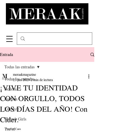
Entrada
Todas las entradas
meraakmagazine
Todas las entradas
23 jun 2023
2 min de lectura
¡VIVE TU IDENTIDAD
Belleza
CON ORGULLO, TODOS
Fashion
LOS DÍAS DEL AÑO! Con
Lifestyle
Cider.
Meraak Girls
Travel
Por:Fer Caos