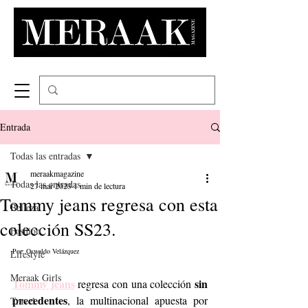
Entrada
Todas las entradas
meraakmagazine
Todas las entradas
27 mar 2023
1 min de lectura
Tommy jeans regresa con esta
Belleza
colección SS23.
Fashion
Por: Oswaldo Velázquez
Lifestyle
Meraak Girls
Tommy jean
s
sin 
 regresa con una colección 
precedentes
, la multinacional apuesta por 
Travel