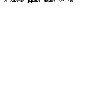
colectivo japonés
el 
 finaliza con esta 
homogeneizando
colección, 
 las dos 
culturas.
está disponible
19 
La colección 
 a partir del 
de febrero,
 en tiendas Tommy jeans y 
tommy.com 
moda
Tommy Hilfiger
ropa
Tommy jeans
Fashion
Entradas recientes
Ver todo