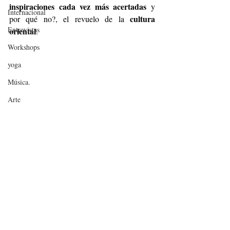
inspiraciones cada vez más acertadas
 y 
Internacional
 cultura 
por qué no?, el revuelo de la
Entrevistas
oriental
.
Workshops
yoga
Música.
Arte