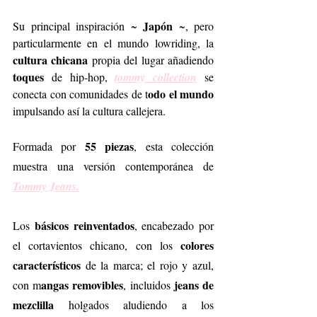
 Japón
Su principal inspiración ~
 ~, pero 
particularmente en el mundo lowriding, la 
cultura chicana
 propia del lugar añadiendo
toques
 de hip-hop, 
tommy collection
se 
odo el mundo
conecta con comunidades de t
impulsando así la cultura callejera.
55 piezas
Formada por 
, esta colección 
muestra una versión contemporánea de 
Tommy Jeans.
básicos reinventados
Los 
, encabezado por 
colores 
el cortavientos chicano, con los 
característicos 
de la marca; el rojo y azul, 
angas removibles
jeans de 
con m
, incluidos 
mezclilla 
holgados aludiendo a los 