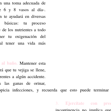
on una toma adecuada de 
e 6 y 8 vasos al día-. 
n te ayudará en diversas 
s básicas: tu proceso 
e de los nutrientes a todo 
er tu oxigenación del 
al tener una vida más 
 al baño.
 Mantener esta 
rá que tu vejiga se llene, 
rentes a algún accidente. 
 las ganas de orinar, 
opicia infecciones, y recuerda que esto puede terminar
Ejercítate con prec
3. 
incontinencia no implica que