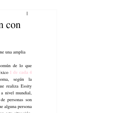
n con
ene una amplia 
  
común de lo que 
1 de cada 4
xico 
toma, según la 
e realiza Essity 
a nivel mundial, 
de personas son 
ue alguna persona 