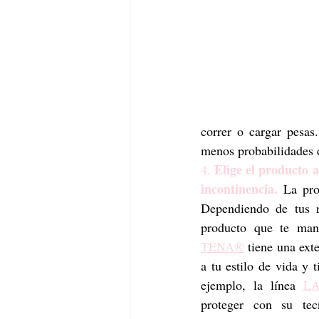
correr o cargar pesas
menos probabilidades de
Elige el producto a
4. 
incontinencia.
 La pro
Dependiendo de tus n
TENA®
 tiene una ext
a tu estilo de vida y t
ejemplo, la línea 
LA
proteger con su tec