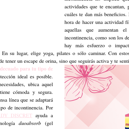
actividades que te encantan, p
cuáles te dan más beneficios. 
hora de hacer una actividad fís
aquellas que aumentan el
incontinencia, como son los de
hay más esfuerzo o impacto
. En su lugar, elige yoga, pilates o sólo caminar. Con estos
 tener un escape de orina, sino que seguirás activa y te senti
decuado para tu tipo de 
tección ideal es posible. 
ecesidades, ubica aquel 
producto que te mantiene cómoda y segura. 
ensa línea que se adaptará 
ipo de incontinencia. Por 
DY DISCRET
 ayuda a 
nología 
duoabsorb 
(gel 