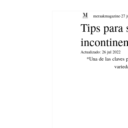
meraakmagazine
27 
yoga
Música.
Arte
Tips para 
incontine
Actualizado:
26 jul 2022
*Una de las claves p
varied