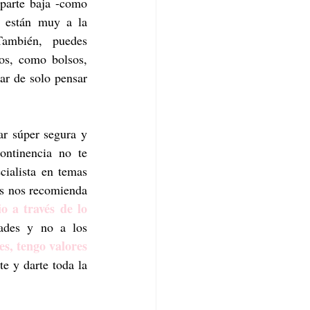
arte baja -como 
 están muy a la 
mbién, puedes 
os, como bolsos, 
ar de solo pensar 
r súper segura y 
ntinencia no te 
ialista en temas 
de salud mental Cristy Cortinas nos recomienda 
 a través de lo 
ades y no a los 
, tengo valores 
e y darte toda la 