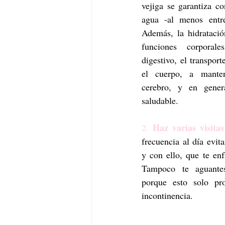
vejiga se garantiza c
agua -al menos entr
Además, la hidratació
funciones corporale
digestivo, el transport
el cuerpo, a manten
cerebro, y en gener
saludable. 
Haz varias visitas
2. 
frecuencia al día evita
y con ello, que te enf
Tampoco te aguantes
porque esto solo pr
incontinencia.