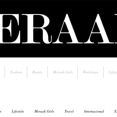
Fashion
Beauty
Meraak Girls
Workshops
Lifest
n
Lifestyle
Meraak Girls
Travel
Internacional
E