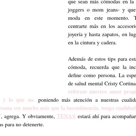
que sean más cómodas en la p
joggers o mom jeans- y que
moda en este momento. Ta
centrarte más en los accesori
joyería y hasta zapatos, en lug
en la cintura y cadera. 
Además de estos tips para esta
cómoda, recuerda que la inco
define como persona. La espec
reforzar nuestro amor propio
 y lo que no
,
 poniendo más atención a nuestras cualid
ona soy mucho más que la incontinencia, tengo cualidades
”
TENA®
, agrega. Y obviamente, 
 estará ahí para acompañart
s para no detenerte.  