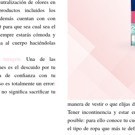
utralización de olores en 
oductos incluidos los 
 además cuentan con con 
t
 para que sea cual sea el 
siempre estarás cómoda y 
a al cuerpo haciéndolas 
 imagen.
 Una de las 
es es el descuido por tu 
a de confianza con tu 
so es totalmente un error
:
no significa sacrificar tu 
manera de vestir o que elijas di
Tener incontinencia y estar en
posible: para ello conoce tu cue
el tipo de ropa que más te def