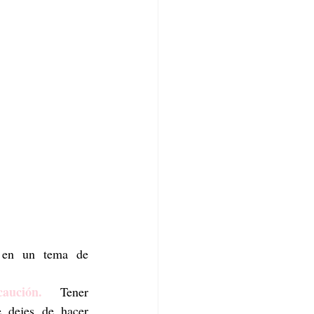
 en un tema de 
aución.
 Tener 
 dejes de hacer 