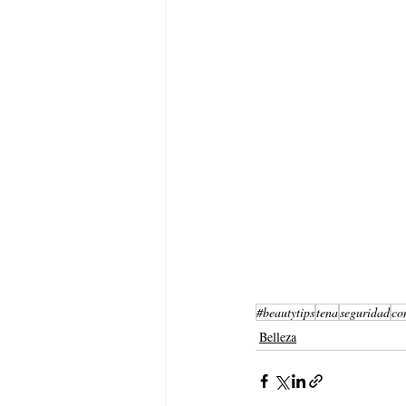
#beautytips
tena
seguridad
co
Belleza