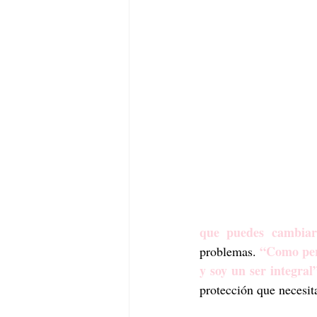
que puedes cambiar
“Como pers
problemas. 
y soy un ser integral
protección que necesita