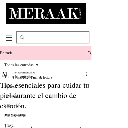
Entrada
Todas las entradas
meraakmagazine
Todas las entradas
11 mar 2024
2 min de lectura
Tips esenciales para cuidar tu
Belleza
piel durante el cambio de
Fashion
estación.
Lifestyle
Meraak Girls
Por: María Llanas
Travel