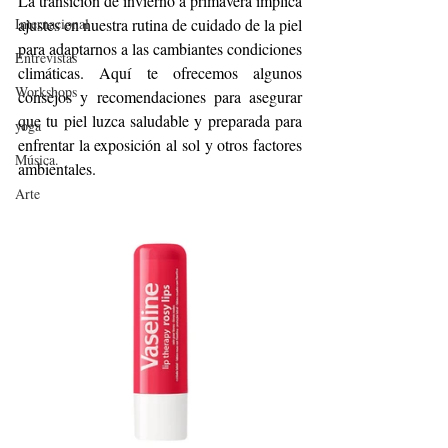
La transición de invierno a primavera implica 
Internacional
ajustes en nuestra rutina de cuidado de la piel 
para adaptarnos a las cambiantes condiciones 
Entrevistas
climáticas. Aquí te ofrecemos algunos 
Workshops
consejos y recomendaciones para asegurar 
que tu piel luzca saludable y preparada para 
yoga
enfrentar la exposición al sol y otros factores 
Música.
ambientales.
Arte