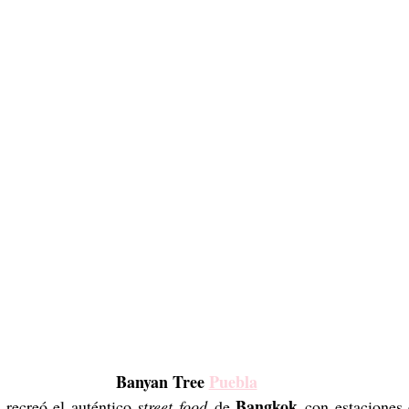
Banyan Tree 
Puebla
 
Bangkok
recreó el auténtico 
street food
 de 
 con estaciones 