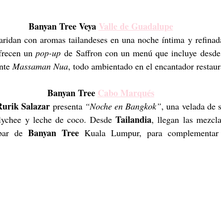
Banyan Tree Veya 
Valle de Guadalupe
aridan con aromas tailandeses en una noche íntima y refinad
frecen un 
pop-up
 de Saffron con un menú que incluye desde
nte 
Massaman Nua
, todo ambientado en el encantador restau
Banyan Tree 
Cabo Marqués
urik Salazar
 presenta 
“Noche en Bangkok”
, una velada de s
Tailandia
 lychee y leche de coco. Desde 
Banyan Tree
bar de 
 Kuala Lumpur, para complementar e