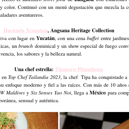
 y color. Continuó con un menú degustación que mezcla la c
paladares aventureros.
Hacienda Xcanatun
, Angsana Heritage Collection
Yucatán
iva con lugar en 
, con una cena 
buffet
 entre jardine
icas, un 
brunch
 dominical y un show especial de fuego convie
ivencia, los sabores y la belleza natural.
Una chef estrella: 
Tipaporn Phianthong
 en 
Top Chef Tailandia 2023
, la chef  Tipa ha conquistado a 
su enfoque moderno y fiel a las raíces. Con más de 10 años d
México
 
W Maldives
 y 
Six Senses Yao Noi
, llega a 
 para compa
oránea, sensual y auténtica.