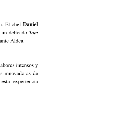
Daniel 
a. El chef 
 un delicado 
Tom 
rante Aldea.
abores intensos y 
, llegan las mezclas innovadoras de 
sta experiencia 