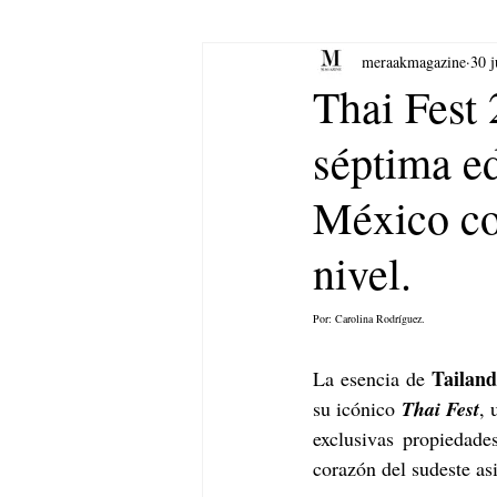
meraakmagazine
30 
yoga
Música.
Arte
Thai Fest
séptima ed
México con
nivel.
Por: Carolina Rodríguez.
Tailand
La esencia de 
su icónico 
Thai Fest
, 
exclusivas propiedades
corazón del sudeste asi