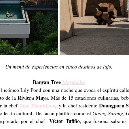
Un menú de experiencias en cinco destinos de lujo.
Banyan Tree 
Mayakoba
 el icónico Lily Pond con una noche que evoca el espíritu call
Riviera Maya
to de la 
. Más de 15 estaciones culinarias, bebi
Tipa Phianthong
Duangporn S
 la chef 
 y la chef residente 
o festín cultural. Destacan platillos como el 
Goong Sarong
, 
G
Víctor Tufiño
erpretado por el chef  
, que fusiona sabores 