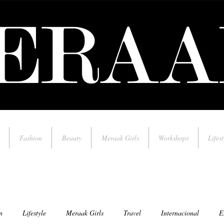
Fashion
Beauty
Meraak Girls
Workshops
Lifest
n
Lifestyle
Meraak Girls
Travel
Internacional
E