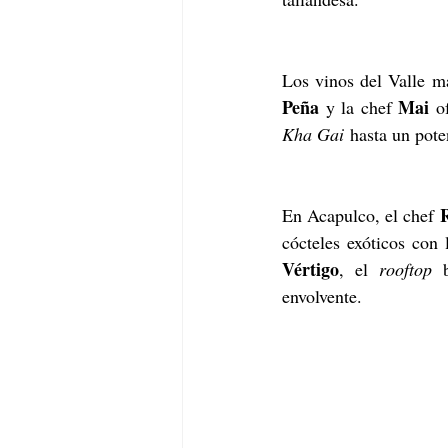
Los vinos del Valle m
Peña
Mai
 y la chef 
 o
Kha Gai
 hasta un pote
R
En Acapulco, el chef 
cócteles exóticos con
Vértigo
, el 
rooftop
 
envolvente.