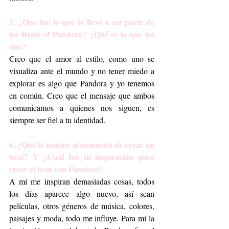
5. ¿Qué fue lo que te llevó a ser parte de 
los Beats of Pandora? ¿Qué es lo que los 
une?
Creo que el amor al estilo, como uno se 
visualiza ante el mundo y no tener miedo a 
explorar es algo que Pandora y yo tenemos 
en común. Creo que el mensaje que ambos 
comunicamos a quienes nos siguen, es 
siempre ser fiel a tu identidad.
6. ¿Qué te inspira al momento de crear un 
beat? Y ¿Cuál fue tu inspiración para 
crear el beat con Pandora?
A mí me inspiran demasiadas cosas, todos 
los días aparece algo nuevo, así sean 
películas, otros géneros de música, colores, 
paisajes y moda, todo me influye. Para mí la 