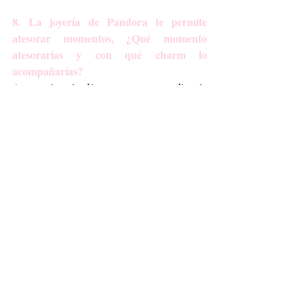
8. La joyería de Pandora te permite 
atesorar momentos, ¿Qué momento 
atesorarías y con qué charm lo 
acompañarías?
Atesoraría el día que se me dio la 
oportunidad de convertir lo que amo en mi 
profesión y lo acompañaría con el charm de 
Pandora Moments de la nota musical.
9. ¿Con qué pieza/colección de Pandora 
has conectado más y por qué?
De verdad para mí depende de lo que me 
pongo, donde voy y en el humor en que me 
encuentro. Con la línea de Pandora Me, la 
que tiene eslabones, he conectado mucho, 
me gusta porque puedo personalizarla, ir 
agregándole los conectores o charms que yo 
quiera, si tengo ganas de algo más grande o 