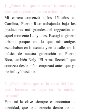
1. ¿Cómo fue que comenzó tu carrera y 
por qué elegiste el género urbano?
Mi carrera comenzó a los 15 años en 
Carolina, Puerto Rico trabajando bajo los 
productores más grandes del reggaetón en 
aquel momento Lunytunes. Escogí el género 
urbano porque era lo que mis amigos 
escuchaban en la escuela y en la calle, era la 
música de nuestra generación en Puerto 
Rico, también Nely “El Arma Secreta” que 
conozco desde niño, empezará antes que yo 
me influyó bastante.
2. ¿Cuál dirías que es la clave del éxito 
para hacerse un lugar en  la música 
urbana?
Para mi la clave siempre es encontrar tu 
identidad, que te diferencia dentro de un 