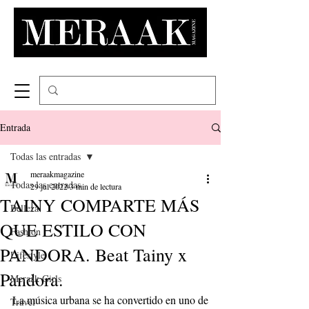
Entrada
Todas las entradas
meraakmagazine
Todas las entradas
29 jul 2022
3 min de lectura
TAINY COMPARTE MÁS
Belleza
QUE ESTILO CON
Fashion
PANDORA. Beat Tainy x
Lifestyle
Pandora.
Meraak Girls
La música urbana se ha convertido en uno de 
Travel