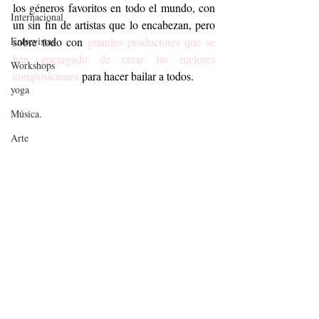
los géneros favoritos en todo el mundo, con 
Internacional
un sin fin de artistas que lo encabezan, pero 
Entrevistas
sobre todo con 
grandes productores que se 
han encargado de crear las mejores 
Workshops
composiciones
 para hacer bailar a todos. 
yoga
Música.
Arte