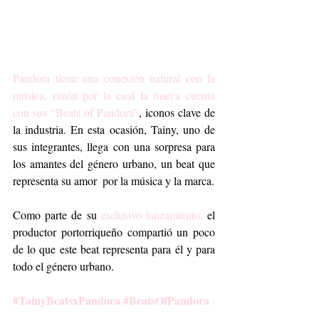
Pandora tiene una conexión natural con la 
música, razón por la cual la marca cuenta 
con sus “Beats of Pandora”
, iconos clave de 
la industria. En esta ocasión, Tainy, uno de 
sus integrantes, llega con una sorpresa para 
los amantes del género urbano, un beat que 
representa su amor  por la música y la marca.
Como parte de su 
exclusivo lanzamiento,
 el 
productor portorriqueño compartió un poco 
de lo que este beat representa para él y para 
todo el género urbano. 
#TainyBeatsxPandora
#BeatsOfPandora