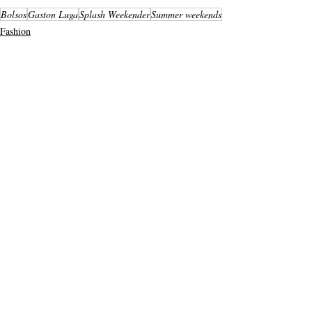
Bolsos
Gaston Luga
Splash Weekender
Summer weekends
Fashion
Lifestyle
Entradas recientes
Ver todo