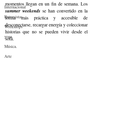
momentos llegan en un fin de semana. Los 
Internacional
summer weekends
 se han convertido en la 
Entrevistas
forma más práctica y accesible de 
desconectarse, recargar energía y coleccionar 
Workshops
historias que no se pueden vivir desde el 
yoga
sofá.
Música.
Arte