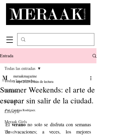
Entrada
Todas las entradas
meraakmagazine
Todas las entradas
3 sept 2025
2 min de lectura
Summer Weekends: el arte de
Belleza
escapar sin salir de la ciudad.
Fashion
Por: Carolina Rodríguez.
Lifestyle
Meraak Girls
verano
El 
 no solo se disfruta con semanas 
de vacaciones; a veces, los mejores 
Travel