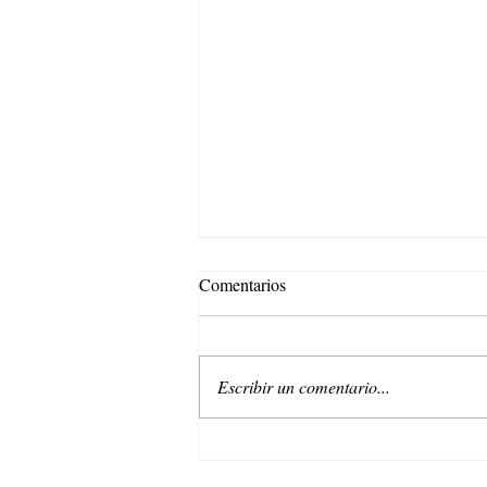
Comentarios
Escribir un comentario...
Endless Days: Un verano infinito
con Stradivarius.