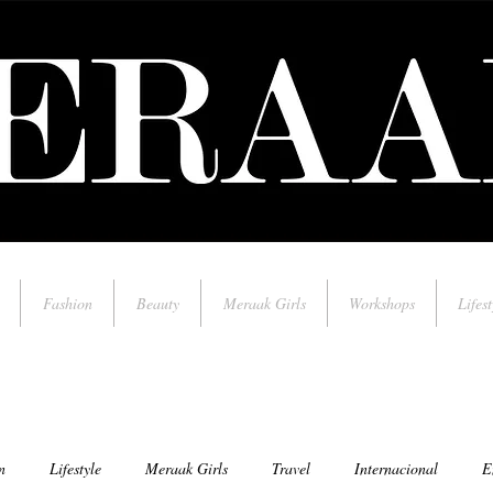
Fashion
Beauty
Meraak Girls
Workshops
Lifest
n
Lifestyle
Meraak Girls
Travel
Internacional
E