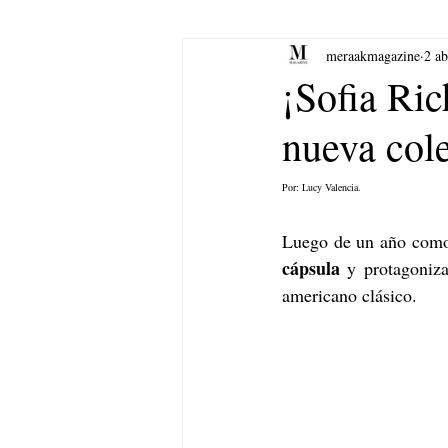
meraakmagazine
2 a
yoga
Música.
Arte
¡Sofia Ri
nueva col
Por: Lucy Valencia. 
Luego de un año como
cápsula
 y protagoniz
americano clásico.  