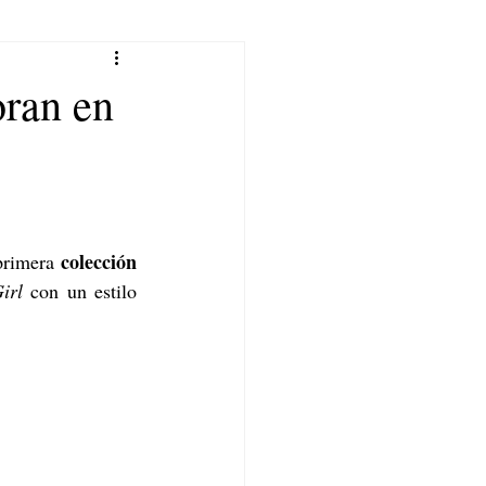
oran en
colección 
primera 
irl
 con un estilo 