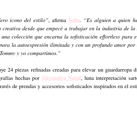
Sofia
ero icono del estilo”
, afirma 
. 
“Es alguien a quien h
a creativa desde que empecé a trabajar en la industria de la
 una colección que encarna la sofisticación effortless para el
para la autoexpresión ilimitada y con un profundo amor por el
e Tommy y yo compartimos.”
e 24 piezas refinadas creadas para elevar un guardarropa dia
Alexandra Nataf
grafías hechas por 
, luna interpretación sart
 través de prendas y accesorios sofisticados inspirados en el est