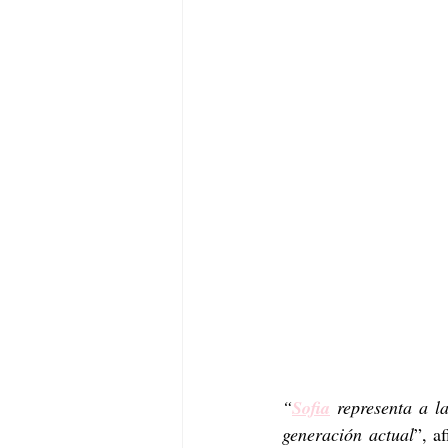
“
Sofia
 representa a l
generación actual
”, a