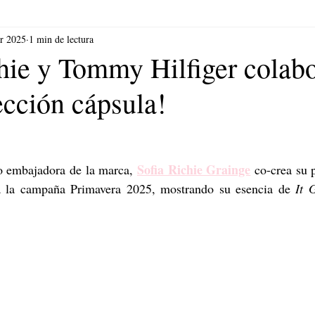
br 2025
1 min de lectura
chie y Tommy Hilfiger colab
ección cápsula!
Sofia Richie Grainge
 embajadora de la marca, 
 co-crea su 
a la campaña Primavera 2025, mostrando su esencia de 
It G