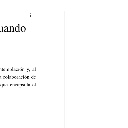
uando
templación y, al 
mismo tiempo, herramientas funcionales para moverse en el mundo. Así es la nueva colaboración de 
 que encapsula el 