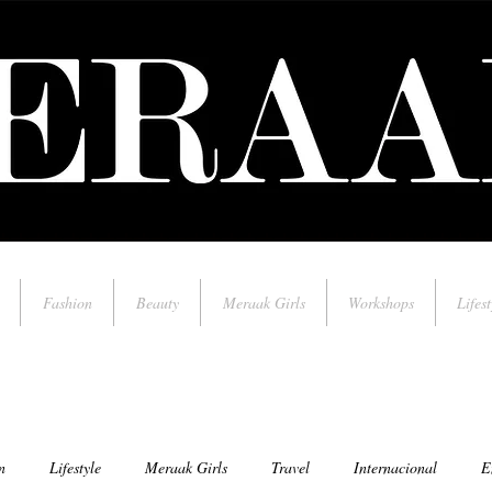
Fashion
Beauty
Meraak Girls
Workshops
Lifest
n
Lifestyle
Meraak Girls
Travel
Internacional
E