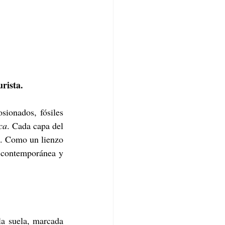
rista.
sionados, fósiles 
ca
. Cada capa del 
a. Como un lienzo 
antiguo reinterpretado, la zapatilla honra el paso del tiempo a través de una mirada contemporánea y 
a suela, marcada 