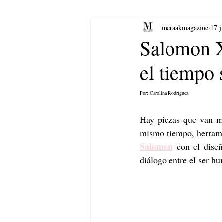
meraakmagazine
17 j
yoga
Música.
Arte
Salomon 
el tiempo 
Por: Carolina Rodríguez.
Hay piezas que van má
Salomon
 con el dise
diálogo entre el ser hu