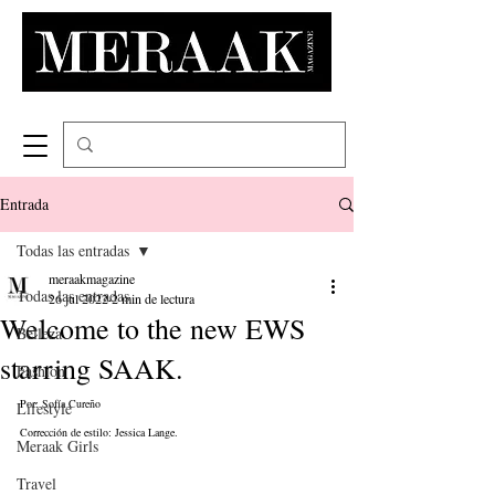
Entrada
Todas las entradas
meraakmagazine
Todas las entradas
26 jul 2022
2 min de lectura
Welcome to the new EWS
Belleza
starring SAAK.
Fashion
Por: Sofía Cureño
Lifestyle
Corrección de estilo: Jessica Lange.
Meraak Girls
Travel