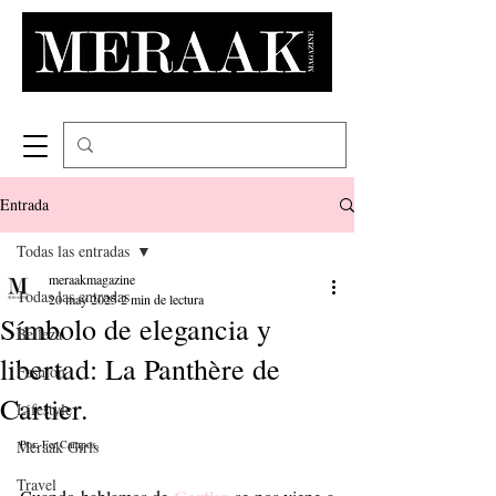
Entrada
Todas las entradas
meraakmagazine
Todas las entradas
20 may 2025
2 min de lectura
Símbolo de elegancia y
Belleza
libertad: La Panthère de
Fashion
Cartier.
Lifestyle
Meraak Girls
Por: Fer Campos. 
Travel