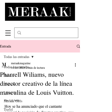
Entrada
Todas las entradas
meraakmagazine
Todas las entradas
16 feb 2023
2 min de lectura
Pharrell Wiliams, nuevo
Belleza
director creativo de la línea
Fashion
masculina de Louis Vuitton.
Lifestyle
Meraak Girls
Por: Lili Jordá.
Hoy se ha anunciado que el cantante 
Travel