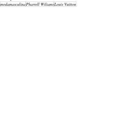
modamasculina
Pharrell Wiliams
Louis Vuitton
Fashion
Entradas recientes
Ver todo