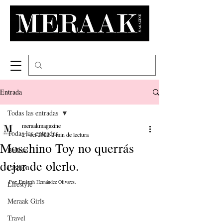
Entrada
Todas las entradas
meraakmagazine
Todas las entradas
27 oct 2022
2 min de lectura
Moschino Toy no querrás
Belleza
dejar de olerlo.
Fashion
Por: Emireth Hernández Olivares.
Lifestyle
Meraak Girls
Travel