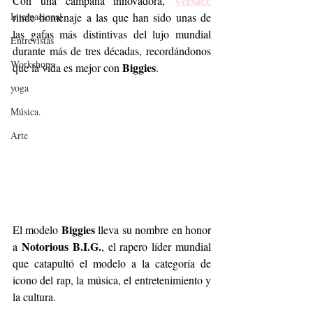
Versace
Con una campaña innovadora, 
Internacional
rinde homenaje a las que han sido unas de 
las gafas más distintivas del lujo mundial 
Entrevistas
durante más de tres décadas, recordándonos 
Workshops
Biggies
que la vida es mejor con 
.
yoga
Música.
Arte
Biggies
El modelo 
 lleva su nombre en honor 
Notorious B.I.G.
a 
, el rapero líder mundial 
que catapultó el modelo a la categoría de 
icono del rap, la música, el entretenimiento y 
la cultura.