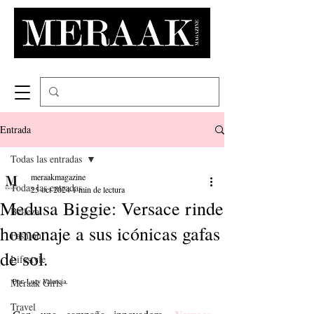
Entrada
Todas las entradas
meraakmagazine
Todas las entradas
25 oct 2024
1 min de lectura
Medusa Biggie: Versace rinde
Belleza
homenaje a sus icónicas gafas
Fashion
de sol.
Lifestyle
Meraak Girls
Por: Lucy Valencia.
Travel