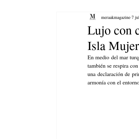
meraakmagazine
7 ju
yoga
Música.
Arte
Lujo con c
Isla Mujer
En medio del mar turq
también se respira con
una declaración de prin
armonía con el entorno