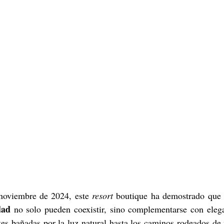
noviembre de 2024, este 
resort
 boutique ha demostrado que e
dad
 no solo pueden coexistir, sino complementarse con elega
es bañadas por la luz natural hasta los caminos rodeados de 