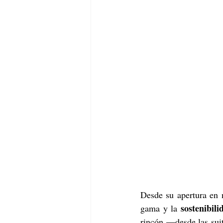
Desde su apertura en 
sostenibili
gama y la 
rincón —desde las suit