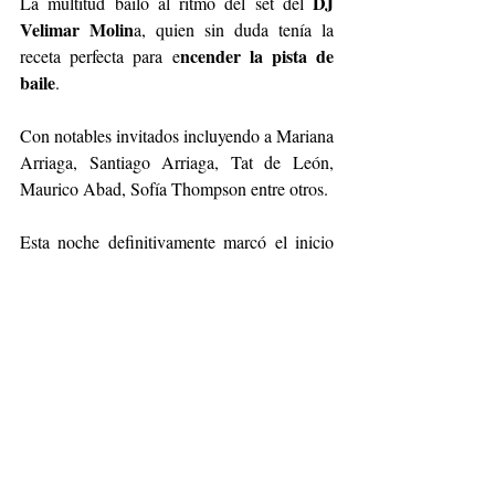
DJ 
La multitud bailó al ritmo del set del 
Velimar Molin
a, quien sin duda tenía la 
ncender la pista de 
receta perfecta para e
baile
. 
Con notables invitados incluyendo a Mariana 
Arriaga, Santiago Arriaga, Tat de León, 
Maurico Abad, Sofía Thompson entre otros. 
Esta noche definitivamente marcó el inicio 
de las celebraciones del universo festivo de 
KILIAN PARIS
México
 en 
.
cdmx
perfumes
Kilian Paris
perfume
Kilian Hennessy
Belleza