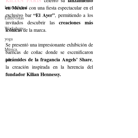
KILIAN PARIS
lanzamiento 
 celebró su 
en México
Internacional
 con una fiesta espectacular en el 
“El Ayer”
exclusivo bar 
, permitiendo a los 
Entrevistas
creaciones más 
invitados descubrir las 
Workshops
icónicas 
de la marca. 
yoga
Se presentó una impresionante exhibición de 
Música.
barricas de coñac donde se escenificaron 
pirámides de la fragancia Angels’ Share
, 
Arte
la creación inspirada en la herencia del 
fundador Kilian Hennessy.