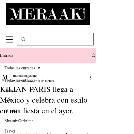
Entrada
Todas las entradas
meraakmagazine
Todas las entradas
22 nov 2023
1 min de lectura
KILIAN PARIS llega a
Belleza
México y celebra con estilo
Fashion
en una fiesta en el ayer.
Lifestyle
Meraak Girls
Por: David N. Barboza
Travel