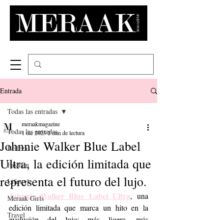
Entrada
Todas las entradas
meraakmagazine
Todas las entradas
1 dic 2025
2 min de lectura
Johnnie Walker Blue Label
Belleza
Ultra, la edición limitada que
Fashion
representa el futuro del lujo.
Lifestyle
Johnnie Walker Blue Label Ultra
, una 
Meraak Girls
edición limitada que marca un hito en la 
Travel
evolución del lujo: más ligera, más 