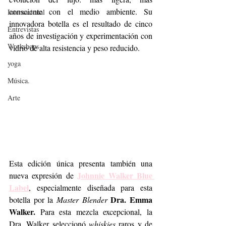
consciente con el medio ambiente. Su 
Internacional
innovadora botella es el resultado de cinco 
Entrevistas
años de investigación y experimentación con 
Workshops
vidrio de alta resistencia y peso reducido.
yoga
Música.
Arte
Esta edición única presenta también una 
Johnnie Walker Blue 
nueva expresión de 
Label
, especialmente diseñada para esta 
Dra. Emma 
botella por la 
Master Blender
Walker.
 Para esta mezcla excepcional, la 
Dra. Walker seleccionó 
whiskies
 raros y de 