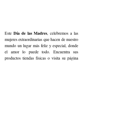
Día de las Madres
Este 
, celebremos a las 
mujeres extraordinarias que hacen de nuestro 
mundo un lugar más feliz y especial, donde 
el amor lo puede todo. Encuentra sus 
productos tiendas físicas o visita su página 
@Isadorastyle_mexico
de Instagram
e 
@isadorastyle
en TikTok.
Accesorios
regalosparamamá
10 de mayo
Isadora
Fashion