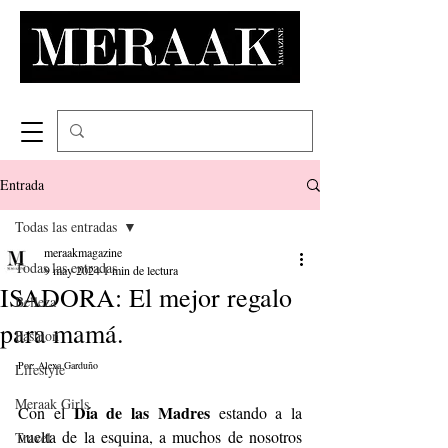
Entrada
Todas las entradas
meraakmagazine
Todas las entradas
9 may 2024
1 min de lectura
ISADORA: El mejor regalo
Belleza
para mamá.
Fashion
Por: Alexa Garduño
Lifestyle
Meraak Girls
Día de las Madres
Con el 
 estando a la 
vuelta de la esquina, a muchos de nosotros 
Travel