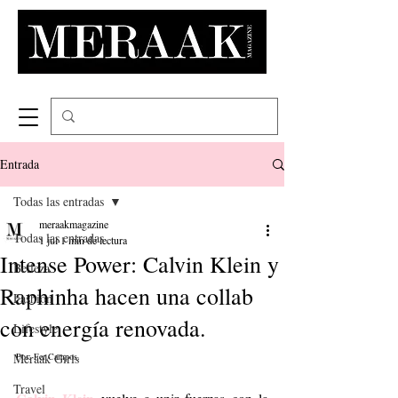
Entrada
Todas las entradas
meraakmagazine
Todas las entradas
1 jul
1 min de lectura
Intense Power: Calvin Klein y
Belleza
Raphinha hacen una collab
Fashion
con energía renovada.
Lifestyle
Meraak Girls
Por: Fer Campos. 
Travel