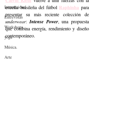
Calvin Klein
 vuelve a unir fuerzas con la 
Raphinha
Internacional
estrella brasileña del fútbol 
 para 
presentar su más reciente colección de 
Entrevistas
underwear
: 
Intense Power
, una propuesta 
Workshops
que combina energía, rendimiento y diseño 
contemporáneo.
yoga
Música.
Arte