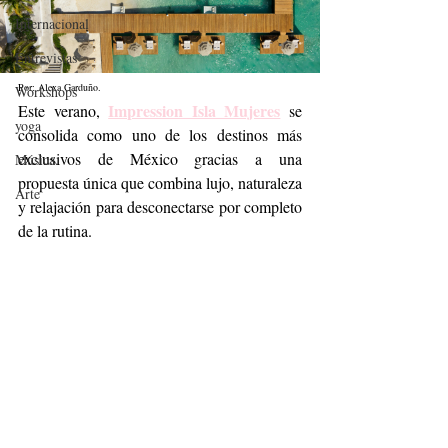
Internacional
Entrevistas
Por: Alexa Garduño. 
Workshops
Impression Isla Mujeres
Este verano, 
 se 
yoga
consolida como uno de los destinos más 
exclusivos de México gracias a una 
Música.
propuesta única que combina lujo, naturaleza 
Arte
y relajación para desconectarse por completo 
de la rutina. 