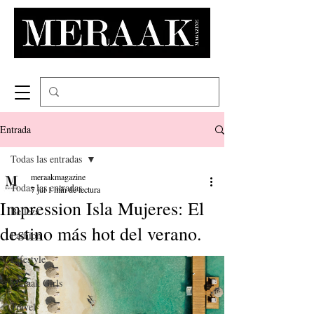
Entrada
Todas las entradas
meraakmagazine
Todas las entradas
7 jul
1 min de lectura
Impression Isla Mujeres: El
Belleza
destino más hot del verano.
Fashion
Lifestyle
Meraak Girls
Travel