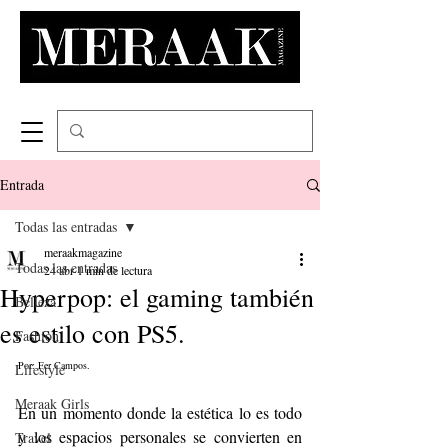
Entrada
Todas las entradas
meraakmagazine
Todas las entradas
24 abr
1 min de lectura
Hyperpop: el gaming también
Belleza
es estilo con PS5.
Fashion
Por: Fer Campos.  
Lifestyle
Meraak Girls
En un momento donde la estética lo es todo 
y los espacios personales se convierten en 
Travel