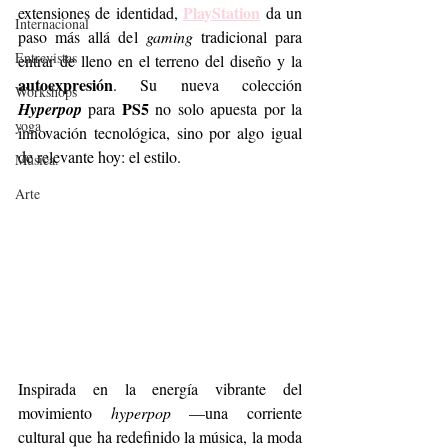
PlayStation
extensiones de identidad, 
 da un 
Internacional
paso más allá del 
gaming
 tradicional para 
Entrevistas
entrar de lleno en el terreno del diseño y la 
autoexpresión
. Su nueva colección 
Workshops
PS5
Hyperpop
 para 
 no solo apuesta por la 
yoga
innovación tecnológica, sino por algo igual 
de relevante hoy: el estilo.
Música.
Arte
Inspirada en la energía vibrante del 
movimiento 
hyperpop
 —una corriente 
cultural que ha redefinido la música, la moda 