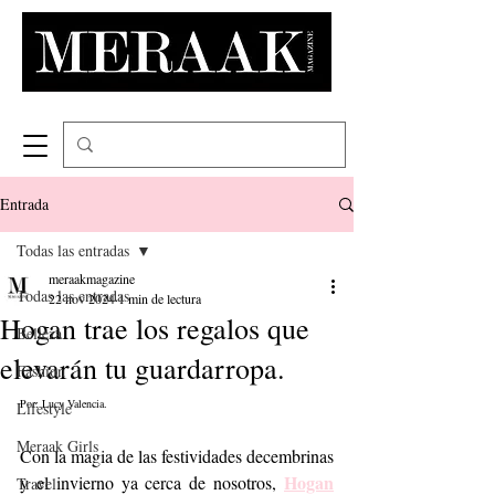
Entrada
Todas las entradas
meraakmagazine
Todas las entradas
22 nov 2024
1 min de lectura
Hogan trae los regalos que
Belleza
elevarán tu guardarropa.
Fashion
Por: Lucy Valencia.
Lifestyle
Meraak Girls
Con la magia de las festividades decembrinas 
Hogan
y el invierno ya cerca de nosotros, 
Travel