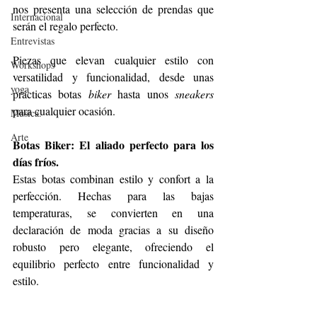
nos presenta una selección de prendas que 
Internacional
serán el regalo perfecto. 
Entrevistas
Piezas que elevan cualquier estilo con 
Workshops
versatilidad y funcionalidad, desde unas 
yoga
prácticas botas 
biker
 hasta unos 
sneakers
para cualquier ocasión. 
Música.
Arte
Botas Biker: El aliado perfecto para los 
días fríos.
Estas botas combinan estilo y confort a la 
perfección. Hechas para las bajas 
temperaturas, se convierten en una 
declaración de moda gracias a su diseño 
robusto pero elegante, ofreciendo el 
equilibrio perfecto entre funcionalidad y 
estilo.