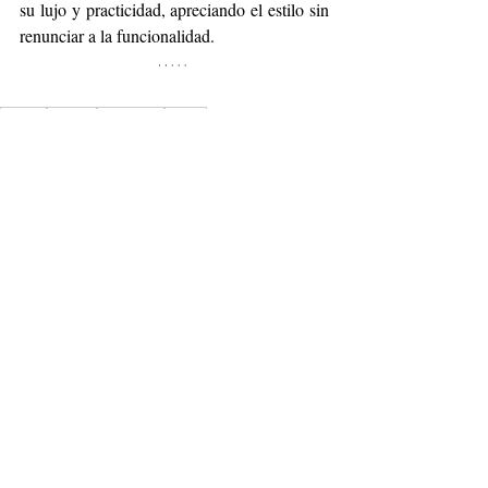
su lujo y practicidad, apreciando el estilo sin 
renunciar a la funcionalidad.
fashion
Regalos
HOLIDAY
Hogan
Fashion
Entradas recientes
Ver todo