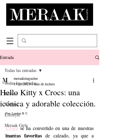
Entrada
Todas las entradas
meraakmagazine
Todas las entradas
19 jul 2023
1 min de lectura
Hello Kitty x Crocs: una
Belleza
icónica y adorable colección.
Fashion
Por: Lorelen B.V.
Lifestyle
Meraak Girls
Crocs
 se ha convertido en una de nuestras 
marcas favoritas
 de calzado, ya que a 
Travel