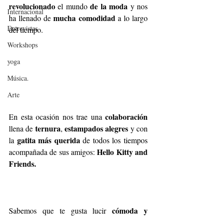
revolucionado
de la moda 
 el mundo 
y nos 
Internacional
mucha comodidad
ha llenado de 
 a lo largo 
Entrevistas
del tiempo. 
Workshops
yoga
Música.
Arte
colaboración
En esta ocasión nos trae una 
ternura
estampados alegres 
llena de 
, 
y con 
gatita más querida
la 
 de todos los tiempos 
Hello Kitty and 
acompañada de sus amigos: 
Friends.
 cómoda y 
Sabemos que te gusta lucir