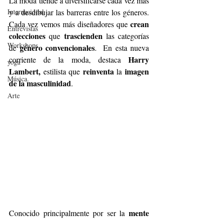
La moda tiende a diversificarse cada vez más 
Internacional
y a desdibujar las barreras entre los géneros. 
crean 
Cada vez vemos más diseñadores que 
Entrevistas
colecciones
trascienden
 que 
 las categorías 
Workshops
género convencionales
de 
.  En esta nueva 
Harry 
corriente de la moda, destaca 
yoga
Lambert,
reinventa
imagen 
 estilista que 
 la 
Música.
de la masculinidad
. 
Arte
mente 
Conocido principalmente por ser la 