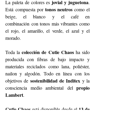
 jovial y juguetona
La paleta de colores es
. 
tonos neutros
Está
compuesta por 
 como el 
beige, el blanco y el café en 
combinación
con tonos más vibrantes como 
el rojo, el amarillo, el verde, el azul y el 
morado.
colección de Cutie Chaos
Toda la 
 ha sido 
producida con fibras de bajo impacto
y 
materiales reciclados como lana, poliéster, 
nailon y algodón. Todo en línea
con los 
sostenibilidad de Inditex 
objetivos de 
y la 
propio 
consciencia medio ambiental
del 
Lambert
.
Cutie Chaos
13 de 
 está disponible desde el 
noviembre
Zara.com
 en 
 y en 
tiendas
seleccionadas
.