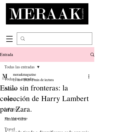
Entrada
Todas las entradas
meraakmagazine
Todas las entradas
21 nov 2023
2 min de lectura
Estilo sin fronteras: la
Belleza
colección de Harry Lambert
Fashion
para Zara.
Lifestyle
Meraak Girls
Por: Mariana Rojo
Travel