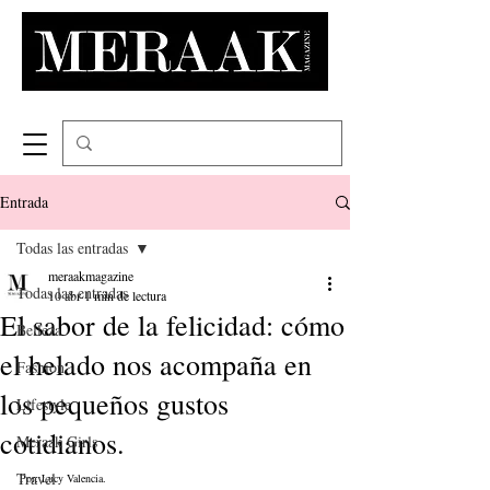
Entrada
Todas las entradas
meraakmagazine
Todas las entradas
10 abr
1 min de lectura
El sabor de la felicidad: cómo
Belleza
el helado nos acompaña en
Fashion
los pequeños gustos
Lifestyle
cotidianos.
Meraak Girls
Travel
Por: Lucy Valencia. 