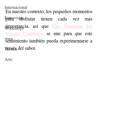
Internacional
En nuestro contexto, los pequeños momentos 
Entrevistas
para disfrutar tienen cada vez más 
The Magnum Ice 
importancia, así que 
Workshops
Cream Company
 se une para que este 
yoga
sentimiento también pueda experimentarse a 
través del sabor. 
Música.
Arte