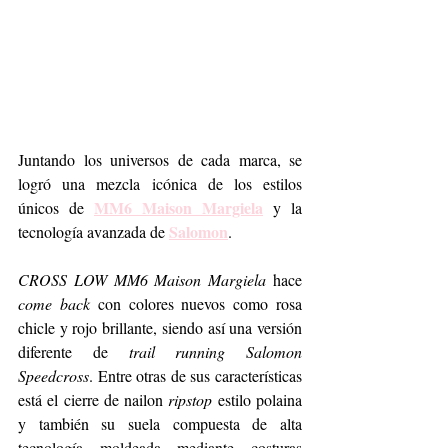
Juntando los universos de cada marca, se 
logró una mezcla icónica de los estilos 
MM6 Maison Margiela
únicos de 
 y la 
Salomon
tecnología avanzada de 
. 
CROSS LOW MM6 Maison Margiela
 hace 
come back
 con colores nuevos como rosa 
chicle y rojo brillante, siendo así una versión 
diferente de 
trail running Salomon 
Speedcross
. Entre otras de sus características 
está el cierre de nailon 
ripstop
 estilo polaina 
y también su suela compuesta de alta 
tecnología moldeada mediante costuras 