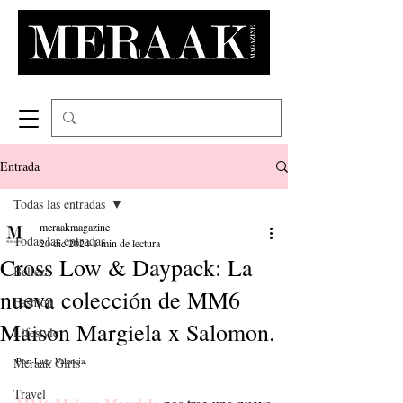
Entrada
Todas las entradas
meraakmagazine
Todas las entradas
20 dic 2024
1 min de lectura
Cross Low & Daypack: La
Belleza
nueva colección de MM6
Fashion
Maison Margiela x Salomon.
Lifestyle
Meraak Girls
Por: Lucy Valencia. 
Travel