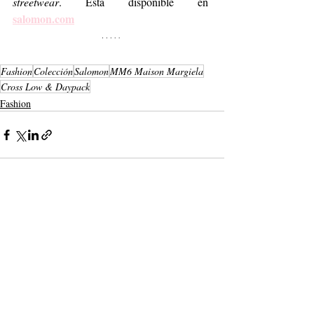
streetwear
. Está disponible en  
salomon.com
Fashion
Colección
Salomon
MM6 Maison Margiela
Cross Low & Daypack
Fashion
Entradas recientes
Ver todo