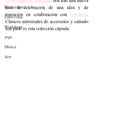
MM6 Maison Margiela
 nos trae una nueva 
Internacional
fase, la celebración de una idea y de 
Salomon
transición en colaboración con 
. 
Entrevistas
Clásicos universales de accesorios y calzado 
Workshops
son parte es esta colección cápsula. 
yoga
Música.
Arte