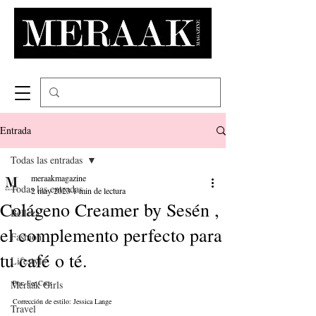
Entrada
Todas las entradas
meraakmagazine
Todas las entradas
2 may 2023
1 min de lectura
Colágeno Creamer by Sesén ,
Belleza
el complemento perfecto para
Fashion
tu café o té.
Lifestyle
Meraak Girls
Por: Fer Caos
Corrección de estilo: Jessica Lange
Travel