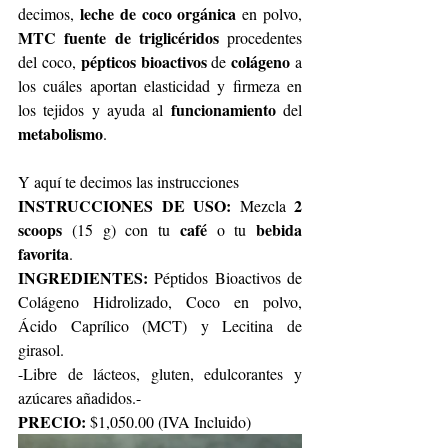
leche de coco orgánica
decimos, 
 en polvo, 
MTC fuente de triglicéridos
 procedentes 
pépticos bioactivos 
colágeno
del coco, 
de 
 a 
los cuáles aportan elasticidad y firmeza en 
funcionamiento 
los tejidos y ayuda al 
del 
metabolismo
.
Y aquí te decimos las instrucciones
INSTRUCCIONES DE USO: 
 2 
Mezcla
scoops
café 
bebida 
 (15 g) con tu 
o tu 
favorita
.
INGREDIENTES:
 Péptidos Bioactivos de 
Colágeno Hidrolizado, Coco en polvo, 
Ácido Caprílico (MCT) y Lecitina de 
girasol.
-Libre de lácteos, gluten, edulcorantes y 
azúcares añadidos.-
PRECIO:
 $1,050.00 (IVA Incluido)