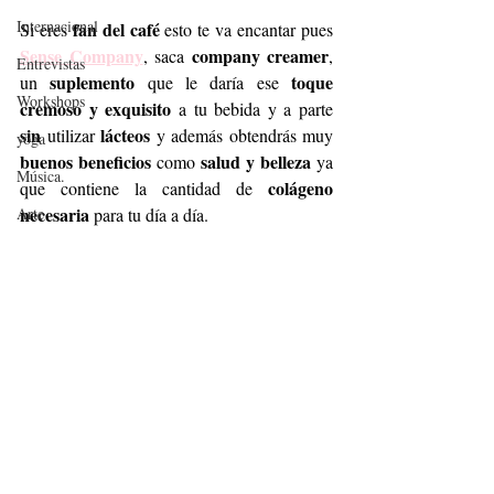
Internacional
fan del café
Si eres 
 esto te va encantar pues 
Sense Company
company creamer
, saca 
, 
Entrevistas
suplemento 
toque 
un 
que le daría ese 
Workshops
cremoso y exquisito
 a tu bebida y a parte
sin
lácteos
 utilizar 
 y además obtendrás muy 
yoga
buenos beneficios
salud y belleza 
 como 
ya 
Música.
colágeno 
que contiene la cantidad de 
necesaria
Arte
 para tu día a día.