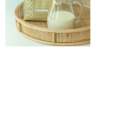
100% mexicana
Esta marca es 
 que fue 
enfocada en el bienestar 
creada en 2012, 
mental 
la salud 
cuidar y mejorar 
y de 
de 
tu cuerpo
nos encanta
. A nosotros 
 y por 
hacemos la recomendación
eso te 
.
#beautytips
skincare
salud
natural
recetas
Colageno
Sense Company
Belleza