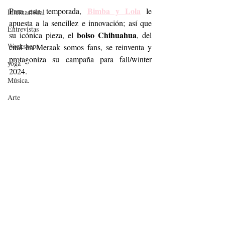
Bimba y Lola
Para esta temporada, 
 le 
Internacional
apuesta a la sencillez e innovación; así que 
Entrevistas
bolso Chihuahua
su icónica pieza, el 
, del 
Workshops
cual en Meraak somos fans, se reinventa y 
protagoniza su campaña para fall/winter 
yoga
2024. 
Música.
Arte