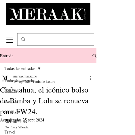
Entrada
Todas las entradas
meraakmagazine
Todas las entradas
19 sept 2024
1 min de lectura
Chihuahua, el icónico bolso
Belleza
de Bimba y Lola se renueva
Fashion
para FW24.
Lifestyle
Actualizado:
25 sept 2024
Meraak Girls
Por: Lucy Valencia.
Travel