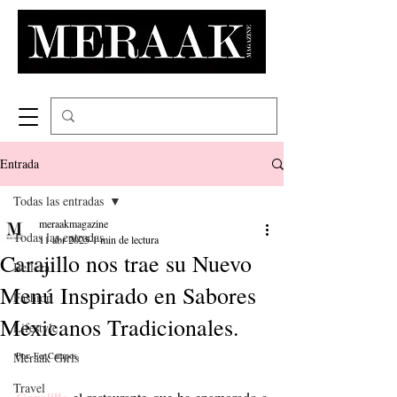
Entrada
Todas las entradas
meraakmagazine
Todas las entradas
11 abr 2025
1 min de lectura
Carajillo nos trae su Nuevo
Belleza
Menú Inspirado en Sabores
Fashion
Mexicanos Tradicionales.
Lifestyle
Meraak Girls
Por: Fer Campos.
Travel