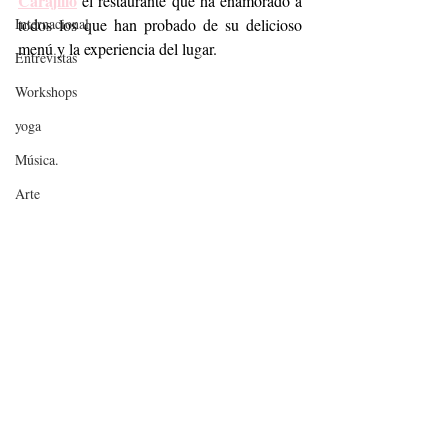
Carajillo
 el restaurante que ha enamorado a 
Internacional
todos los que han probado de su delicioso 
menú y la experiencia del lugar.
Entrevistas
Workshops
yoga
Música.
Arte