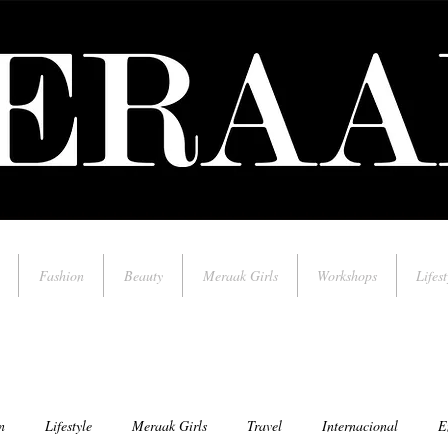
Fashion
Beauty
Meraak Girls
Workshops
Lifest
n
Lifestyle
Meraak Girls
Travel
Internacional
E