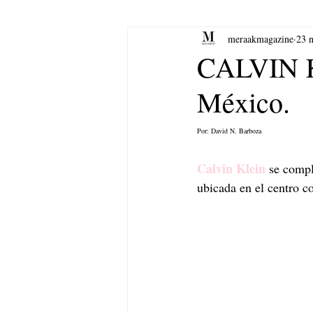
meraakmagazine
23 
yoga
Música.
Arte
CALVIN KL
México.
Por: David N. Barboza
Calvin Klein
 se comp
ubicada en el centro c