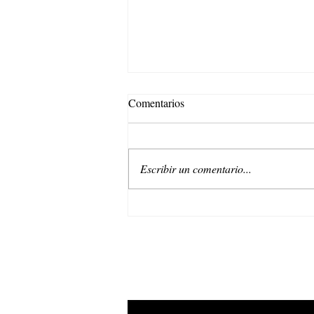
Comentarios
Escribir un comentario...
Endless Days: Un verano infinito
con Stradivarius.