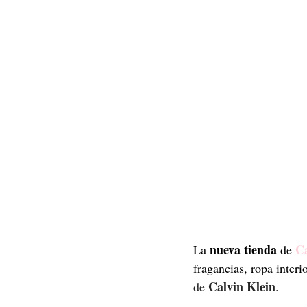
 nueva tienda 
Ca
La
de 
fragancias, ropa interi
 Calvin Klein
de
.  