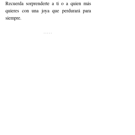
Recuerda sorprenderte a ti o a quien más 
quieres con una joya que perdurará para 
siempre.
fashion
jewerly
México
Tous
Día de muertos
Fashion
Entradas recientes
Ver todo