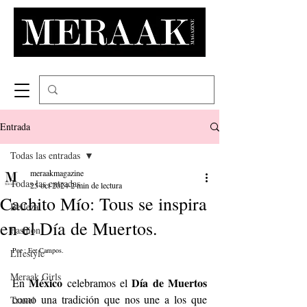
Entrada
Todas las entradas
meraakmagazine
Todas las entradas
25 oct 2024
2 min de lectura
Cachito Mío: Tous se inspira
Belleza
en el Día de Muertos.
Fashion
Por : Fer Campos.
Lifestyle
Meraak Girls
México
Día de Muertos
En 
 celebramos el 
como una tradición que nos une a los que 
Travel