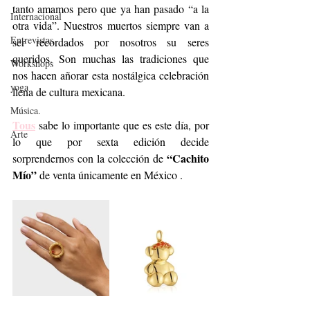
tanto amamos pero que ya han pasado “a la 
Internacional
otra vida”. Nuestros muertos siempre van a 
Entrevistas
ser recordados por nosotros su seres 
queridos. Son muchas las tradiciones que 
Workshops
nos hacen añorar esta nostálgica celebración 
yoga
llena de cultura mexicana. 
Música.
Tous
 sabe lo importante que es este día, por 
Arte
lo que por sexta edición decide 
“Cachito 
sorprendernos con la colección de 
Mío”
 de venta únicamente en México .