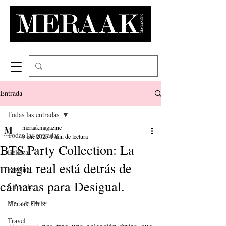
Entrada
Todas las entradas
meraakmagazine
Todas las entradas
9 ene 2025
1 min de lectura
BTS Party Collection: La
Belleza
magia real está detrás de
Fashion
cámaras para Desigual.
Lifestyle
Meraak Girls
Por: Lucy Valencia. 
Travel