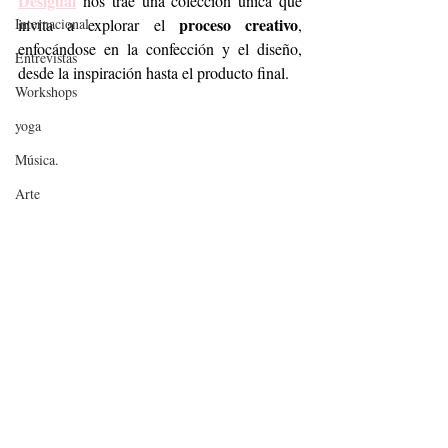
Desigual
 nos trae una colección única que 
proceso creativo
Internacional
invita a explorar el 
, 
enfocándose en la confección y el diseño, 
Entrevistas
desde la inspiración hasta el producto final. 
Workshops
yoga
Música.
Arte