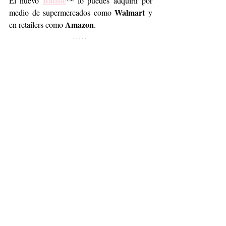
Batiste
El nuevo 
™
 lo puedes adquirir por 
Walmart
medio de supermercados como 
 y 
Amazon
en retailers como 
.
Entradas recientes
Ver todo