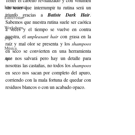
Tener el cabello revitalizado y con volumen 
Internacional
sin tener que interrumpir tu rutina será un 
triunfo gracias a 
Batiste Dark Hair
. 
Entrevistas
Sabemos que nuestra rutina suele ser caótica 
Workshops
a veces y el tiempo se vuelve en contra 
nuestra, el 
unpleasant hair
 con grasa en la 
yoga
raíz y mal olor se presenta y los 
shampoos
Música.
en seco se convierten en una herramienta 
que nos salvará pero hay un detalle para 
Arte
nosotras las castañas, no todos los 
shampoos
en seco nos sacan por completo del apuro, 
corriendo con la mala fortuna de quedar con 
residuos blancos o con un acabado opaco. 