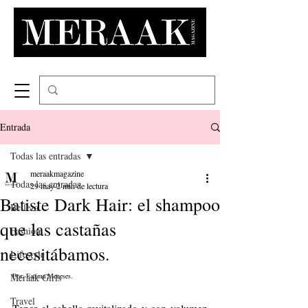
Entrada
Todas las entradas
meraakmagazine
Todas las entradas
29 may
2 min de lectura
Batiste Dark Hair: el shampoo
Belleza
que las castañas
Fashion
necesitábamos.
Lifestyle
Meraak Girls
Por: Fatima Meneses.
Travel