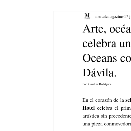
meraakmagazine
17 
yoga
Música.
Arte
Arte, océ
celebra un
Oceans co
Dávila.
Por: Carolina Rodríguez.
se
En el corazón de la 
Hotel
 celebra el prim
artística sin precedent
una pieza conmovedora 