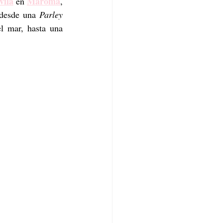
vila
Maroma
 en 
, 
 desde una 
Parley 
l mar, hasta una 