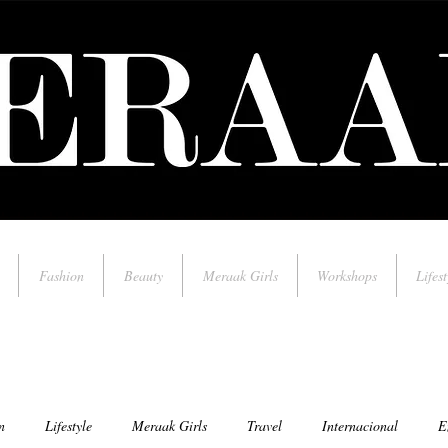
Fashion
Beauty
Meraak Girls
Workshops
Lifest
n
Lifestyle
Meraak Girls
Travel
Internacional
E