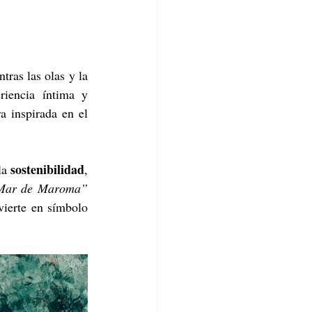
ras las olas y la 
iencia íntima y 
 inspirada en el 
sostenibilidad
la 
, 
 Mar de Maroma”
ierte en símbolo 