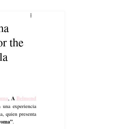
ma
or the
la
oma
A 
Belmond
, 
 una experiencia 
a, quien presenta 
aroma”
. 