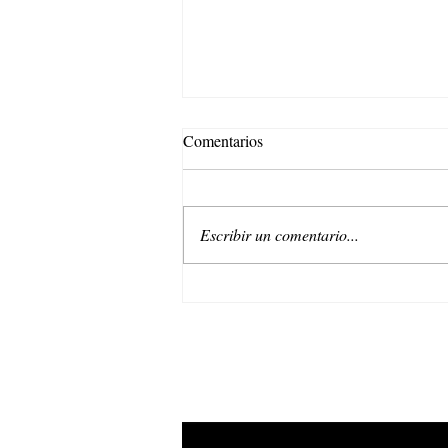
Comentarios
Escribir un comentario...
Belleza regenerativa: La nueva
era de Natura EKOS.