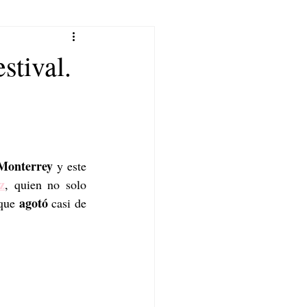
stival.
Monterrey
 y este 
z
, quien no solo 
 agotó
que
 casi de 