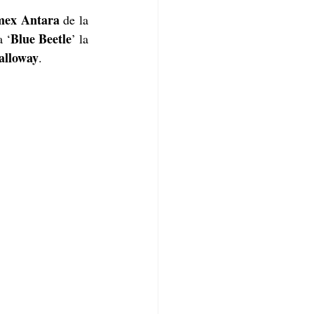
mex Antara 
de la 
Blue Beetle
a ‘
’ la 
alloway
.