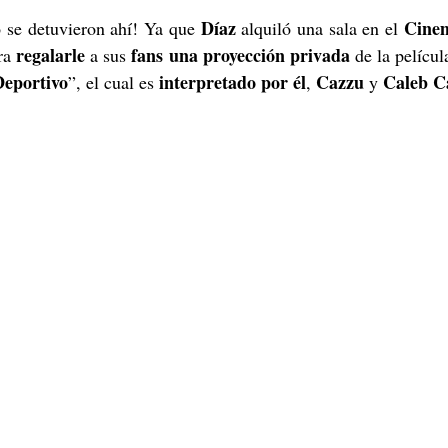
Díaz
Cine
 se detuvieron ahí! Ya que 
 alquiló una sala en el 
regalarle
fans una proyección privada
ra 
 a sus 
 de la películ
Deportivo
interpretado por él
Cazzu
 Caleb C
”, el cual es 
, 
 y