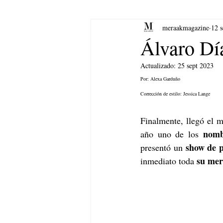
meraakmagazine
12 s
yoga
Música.
Arte
Álvaro Día
Actualizado:
25 sept 2023
Por: Alexa Garduño
Corrección de estilo: Jessica Lange
Finalmente, llegó el m
nomb
año uno de los 
show de 
presentó un 
 su mer
inmediato toda