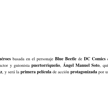
héroes
Blue Beetle
 DC Comics
 basada en el personaje 
 de
 
puertorriqueño
Ángel Manuel Soto
uctor y guionista 
, 
az
primera película
protagonizada 
, y será la 
 de acción 
por u