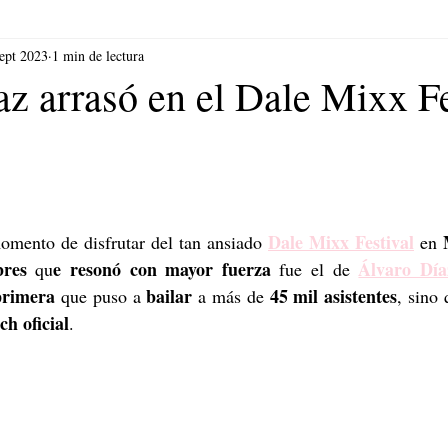
ept 2023
1 min de lectura
z arrasó en el Dale Mixx Fe
Dale Mixx Festival
omento de disfrutar del tan ansiado 
 en 
res
e resonó con mayor fuerza
Álvaro Día
 qu
 fue el de 
primera
bailar
45 mil asistentes
 que puso a 
 a más de 
, sino 
ch oficial
.