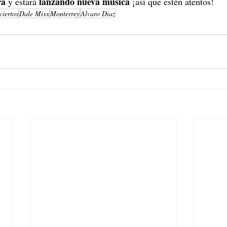
ra
lanzando nueva música
 y estará 
 ¡así que estén atentos!
ciertos
Dale Mixx
Monterrey
Alvaro Diaz