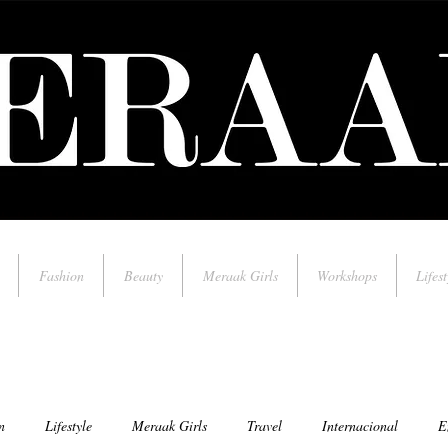
Fashion
Beauty
Meraak Girls
Workshops
Lifest
n
Lifestyle
Meraak Girls
Travel
Internacional
E