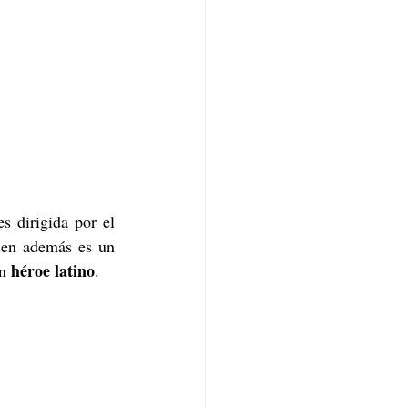
es dirigida por el 
, quien además es un 
 héroe latino
n
.