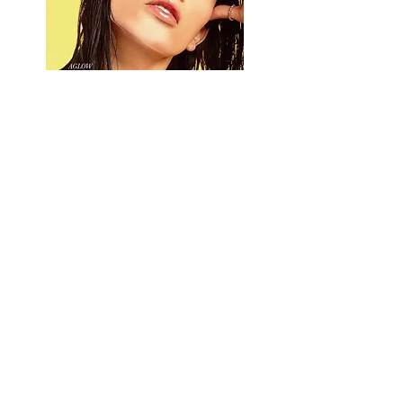
ISSUE 01/21
Portada: Dania Mendez
LEER
Síguenos en nuestras redes sociales