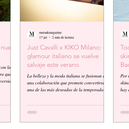
meraakmagazine
17 jul
2 min de lectura
a nueva
Just Cavalli x KIKO Milano: el
Tod
glamour italiano se vuelve
ski
salvaje este verano.
Ba
con la
ura que
La belleza y la moda italiana se fusionan en
Por 
iversidad
una colaboración que promete convertirse en
skin
mética y
una de las más deseadas de la temporada.
hay 
aforma de
KIKO Milano, reconocida firma de
lo ú
er
cosméticos italiana, presenta su primera
simp
bada y
colaboración global junto a la icónica casa
Adva
,
de moda Just Cavalli, dando vida a una
Pépt
colección vibrante, audaz y llena de