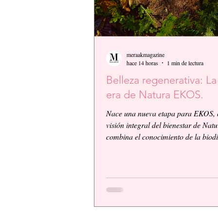
meraakmagazine
hace 14 horas
1 min de lectura
Belleza regenerativa: L
era de Natura EKOS.
Nace una nueva etapa para EKOS, 
visión integral del bienestar de Nat
combina el conocimiento de la biod
amazónica con la innovación biocos
científica. EKOS presenta una plat
alto desempeño diseñada para ofrec
resultados visibles, eficacia compro
una experiencia sensorial de calidad
respondiendo a las exigencias de un