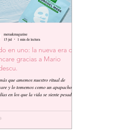
meraakmagazine
15 jul
1 min de lectura
o en uno: la nueva era del
ncare gracias a Mario
descu.
más que amemos nuestro ritual de
care y lo tomemos como un apapacho,
días en los que la vida se siente pesada y
nico que queremos es que todo sea más
le, así que Mario Badescu nos propone
nced Collagen Hydrogel Mask con
idos, Ácido Hialurónico y Niacinamida.